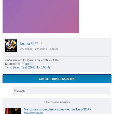
krubo72
3331
| 0
703
видео
194
поста
3
друга
Добавлено: 13 февраля 2026 в 21:04
Категория:
Разное
Теги:
Bass
,
Test
,
20Hz
,
to
,
100Hz
Скачать видео (2.39 Мб)
Похожее видео
Методика проведения краш-тестов EuroNCAP.
Autoreview.ru