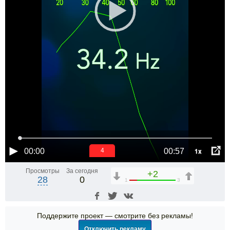
1x
00:00
00:57
4
Просмотры
За сегодня
+2
28
0
1
3
Поддержите проект — смотрите без рекламы!
Отключить рекламу