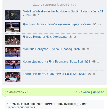
Еще от автора krubo72
703
Metallica Whiskey in the Jar (Live in Dublin, Ireland - June 21,
2026)
5
Дмитрий Пирог - Непобеждённый Виртуоз Ринга
45
Лютые Нокауты Ники Холцкена
36
Машина Нокаутов - Руслан Проводников
30
Костя Цзю против Яна Бергмана. Бокс. Бой №18
1
Костя Цзю против Заб Джуды. Бокс. Бой №30
18
Комментарии
0
с начала
|
дерево
Чтобы писать и оценивать комментарии нужно
войти
или
зарегистрироваться