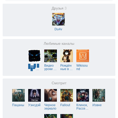
Друзья
3
Du4v
Любимые каналы
█▬█ █
Видео
Рождён
Wikisou
▀█▀
…
уроки
…
ные в
…
nd
Смотрит
Пацаны
Уэнсдэй
Черное
Fallout
Клинок,
Извне
зеркало
Рассе
…