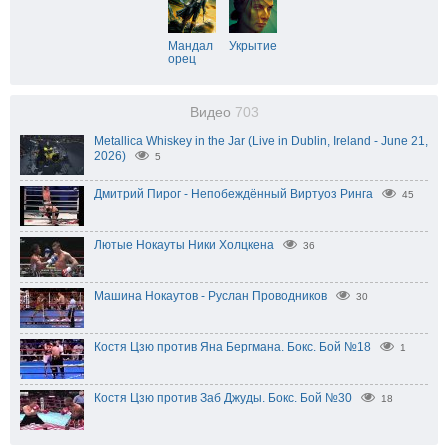
Мандал
Укрытие
орец
Видео
703
Metallica Whiskey in the Jar (Live in Dublin, Ireland - June 21,
2026)
5
Дмитрий Пирог - Непобеждённый Виртуоз Ринга
45
Лютые Нокауты Ники Холцкена
36
Машина Нокаутов - Руслан Проводников
30
Костя Цзю против Яна Бергмана. Бокс. Бой №18
1
Костя Цзю против Заб Джуды. Бокс. Бой №30
18