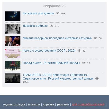
Избранное
25
Китайский рой дронов
168
Девушка в образе
678
Михаил Задорнов: последнее интервью сатирика
66
Факты о существовании СССР , 2020г
39
Парад в честь 75-летия Великой Победы
13
«ЗАМЫСЕЛ» (2019) | Киностудия «Донфильм» |
Смысловое кино | Русский художественный фильм
1001
администрация
правила
справка
реклама
для правообладателей
|
|
|
|
|