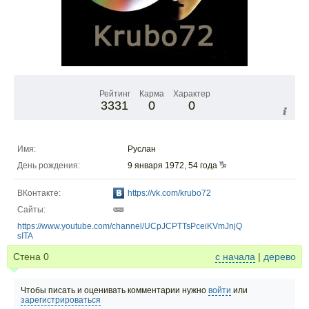
Рейтинг
Карма
Характер
3331
0
0
Имя:
Руслан
День рождения:
9 января 1972, 54 года
ВКонтакте:
https://vk.com/krubo72
Сайты:
https://www.youtube.com/channel/UCpJCPTTsPceiKVmJnjQ
sITA
Стена
0
с начала
|
дерево
Чтобы писать и оценивать комментарии нужно
войти
или
зарегистрироваться