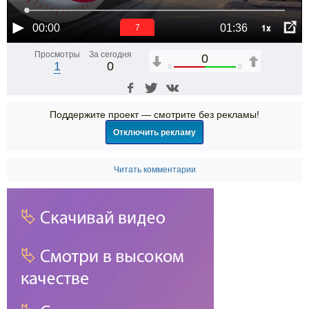
1x
00:00
01:36
6
Просмотры
За сегодня
0
1
0
0
0
Поддержите проект — смотрите без рекламы!
Отключить рекламу
Читать комментарии