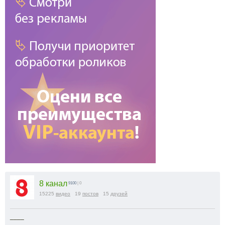
8 канал
9100
| 0
15225
видео
19
постов
15
друзей
____