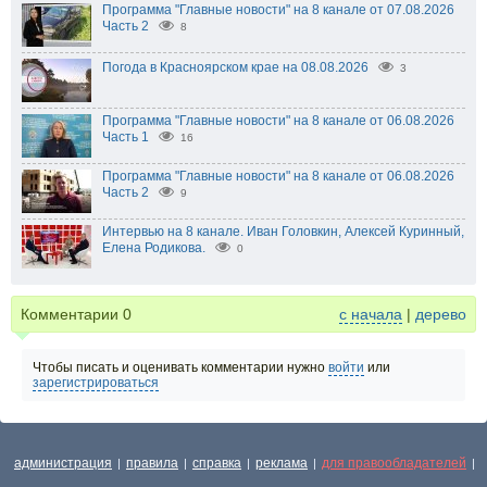
Программа "Главные новости" на 8 канале от 07.08.2026
Часть 2
8
Погода в Красноярском крае на 08.08.2026
3
Программа "Главные новости" на 8 канале от 06.08.2026
Часть 1
16
Программа "Главные новости" на 8 канале от 06.08.2026
Часть 2
9
Интервью на 8 канале. Иван Головкин, Алексей Куринный,
Елена Родикова.
0
Комментарии
0
с начала
|
дерево
Чтобы писать и оценивать комментарии нужно
войти
или
зарегистрироваться
администрация
правила
справка
реклама
для правообладателей
|
|
|
|
|