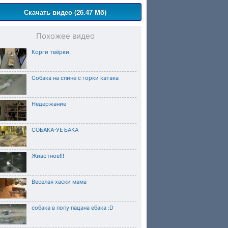
Скачать видео (26.47 Мб)
Похожее видео
Корги твёрки.
Собака на спине с горки катака
Недержание
СОБАКА-УЕЪАКА
Животное!!!
Веселая хаски мама
собака в попу пацана ебака :D