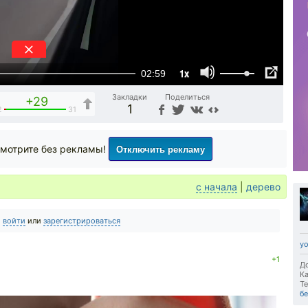
1x
02:59
Закладки
Поделиться
+29
1
2
31
Отключить рекламу
мотрите без рекламы!
с начала
|
дерево
о
войти
или
зарегистрироваться
yo
+1
До
Ка
Те
б