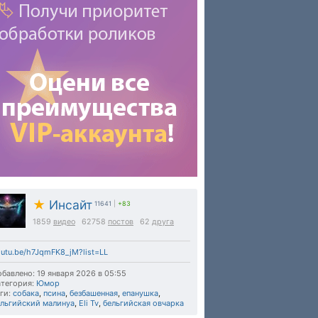
★
Инсайт
11641
|
+83
1859
видео
62758
постов
62
друга
utu.be/h7JqmFK8_jM?list=LL
бавлено: 19 января 2026 в 05:55
тегория:
Юмор
ги:
собака
,
псина
,
безбашенная
,
епанушка
,
ельгийский малинуа
,
Eli Tv
,
бельгийская овчарка