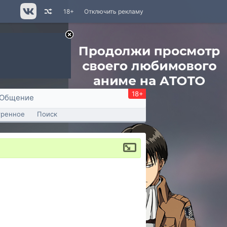
18+
Отключить рекламу
18+
Общение
тренное
Поиск