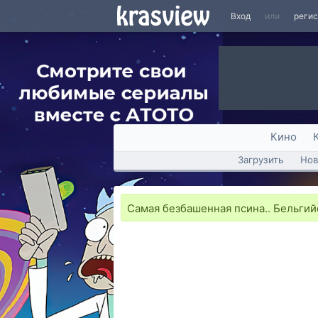
Вход
или
реги
Кино
Загрузить
Нов
Самая безбашенная псина.. Бельгий