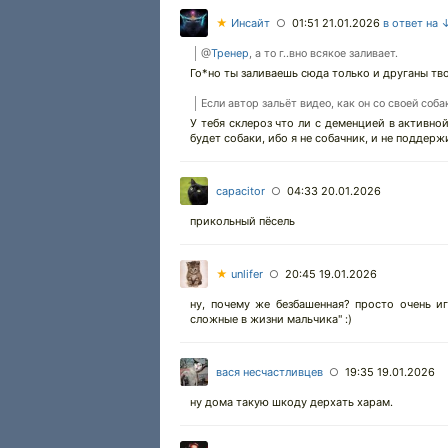
★
Инсайт
01:51 21.01.2026
в ответ на 
○
@
Тренер
, а то г..вно всякое заливает.
Го*но ты заливаешь сюда только и друганы тво
Если автор зальёт видео, как он со своей соба
У тебя склероз что ли с деменцией в активной
будет собаки, ибо я не собачник, и не поддерж
capacitor
04:33 20.01.2026
○
прикольный пёсель
★
unlifer
20:45 19.01.2026
○
ну, почему же безбашенная? просто очень иг
сложные в жизни мальчика" :)
вася несчастливцев
19:35 19.01.2026
○
ну дома такую шкоду дерхать харам.