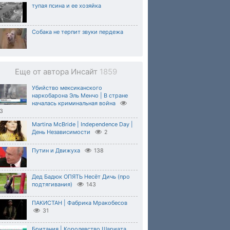
тупая псина и ее хозяйка
Собака не терпит звуки пердежа
Еще от автора Инсайт
1859
Убийство мексиканского
наркобарона Эль Менчо | В стране
началась криминальная война
3
Martina McBride | Independence Day |
День Независимости
2
Путин и Движуха
138
Дед Бадюк ОПЯТЬ Несёт Дичь (про
подтягивания)
143
ПАКИСТАН | Фабрика Мракобесов
31
Британия | Королевство Шариата