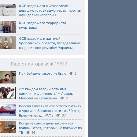
ФСБ задержала в Ставрополе
девушку, готовившую теракт против
офицера Минобороны
ФСБ задержало террориста
смертника
ФСБ задержали жителей
Ярославской области, передававших
сведения спецслужбам Украины
Еще от автора agat
15612
При Байдене такого не было
2
«"У каждой аварии есть имя,
фамилия и должность", – Лазарь
Моисеевич Каганович»
2
Россия запустила «Золотого титана»
в Арктике. Запасов хватит на 50 лет,
Время-вперёд! №718
37
Когда на самом деле закончится
война? Ответ, который не покажут по
ТВ
14