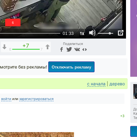
5
1x
01:33
Поделиться
+7
0
7
Отключить рекламу
мотрите без рекламы!
с начала
|
дерево
о
войти
или
зарегистрироваться
До
Ка
+3
Те