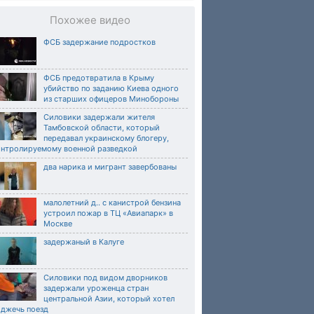
Похожее видео
ФСБ задержание подростков
ФСБ предотвратила в Крыму
убийство по заданию Киева одного
из старших офицеров Минобороны
Силовики задержали жителя
Тамбовской области, который
передавал украинскому блогеру,
онтролируемому военной разведкой
два нарика и мигрант завербованы
малолетний д.. с канистрой бензина
устроил пожар в ТЦ «Авиапарк» в
Москве
задержаный в Калуге
Силовики под видом дворников
задержали уроженца стран
центральной Азии, который хотел
оджечь поезд