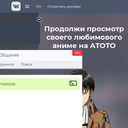
18+
Отключить рекламу
18+
Общение
тренное
Поиск
стополе