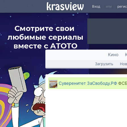
Вход
или
реги
Кино
Загрузить
Нов
Суверенитет ЗаСвободу.РФ
ФСБ 