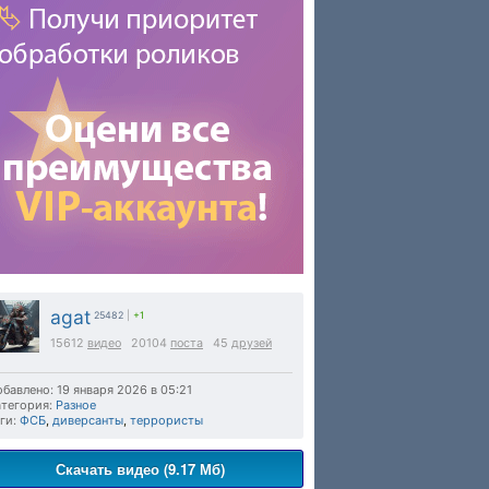
agat
25482
|
+1
15612
видео
20104
поста
45
друзей
бавлено: 19 января 2026 в 05:21
тегория:
Разное
ги:
ФСБ
,
диверсанты
,
террористы
Скачать видео (9.17 Мб)