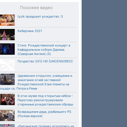
Похожее видео
tyzik празднует рождество :3
Киберпанк 2021
Стинг. Рождественский концерт в
Кафедральном соборе Дарема
(Северная Англия) (3).
Почдество 2012 HD [UNCENSORED]
Церемония открытия, освящение и
зажигание огней на главной
Рождественской Елке планеты на
ощади св. Петра в Риме
В этно музее под открытым небом -
Пирогово реконструировали
старинные рождественские обряды
Возвращение деда, разбившего PS
(Полная версия)
«Берлинские тюлени» искупались на