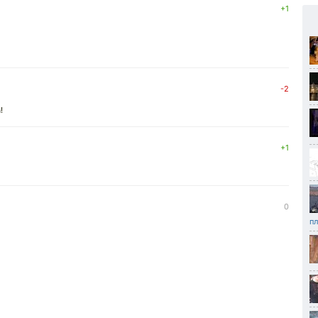
+1
-2
!
+1
0
пл