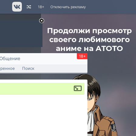
18+
Отключить рекламу
18+
Общение
тренное
Поиск