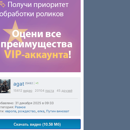
agat
25482
|
+1
15612
видео
20104
поста
45
друзей
бавлено: 31 декабря 2025 в 09:33
тегория:
Разное
ги:
европа
,
рождество
,
елка
,
Путин виноват
Скачать видео (10.58 Мб)