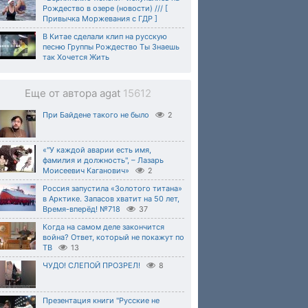
Рождество в озере (новости) /// [
Привычка Моржевания с ГДР ]
В Китае сделали клип на русскую
песню Группы Рождество Ты Знаешь
так Хочется Жить
Еще от автора agat
15612
При Байдене такого не было
2
«"У каждой аварии есть имя,
фамилия и должность", – Лазарь
Моисеевич Каганович»
2
Россия запустила «Золотого титана»
в Арктике. Запасов хватит на 50 лет,
Время-вперёд! №718
37
Когда на самом деле закончится
война? Ответ, который не покажут по
ТВ
13
ЧУДО! СЛЕПОЙ ПРОЗРЕЛ!
8
Презентация книги "Русские не