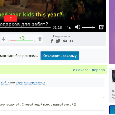
6
1x
01:18
Поделиться
+3
3
6
Отключить рекламу
мотрите без рекламы!
с начала
|
дерево
о
войти
или
зарегистрироваться
До
Ка
0
Те
то-то другой.. С новой годой всех, с первой снегой:))