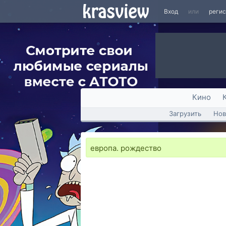
Вход
или
реги
Кино
Загрузить
Нов
европа. рождество