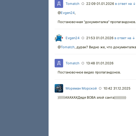
Tomatch
22:09 01.01.2026
в ответ на ↓
○
@
Evgen24
,
Постановочная "документалка" пропагандонов.
Evgen24
21:53 01.01.2026
в ответ на ↓
○
@
Tomatch
,
дурак? Видно же, что документалка
Tomatch
13:48 01.01.2026
○
Постановочное видео пропагандонов.
Мореман Морской
10:42 31.12.2025
○
))))))АХАХАХДядя ВОВА злой санта))))))))))