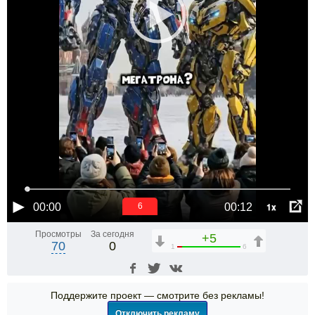
1x
00:00
00:12
6
Просмотры
За сегодня
+5
70
0
1
6
Поддержите проект — смотрите без рекламы!
Отключить рекламу