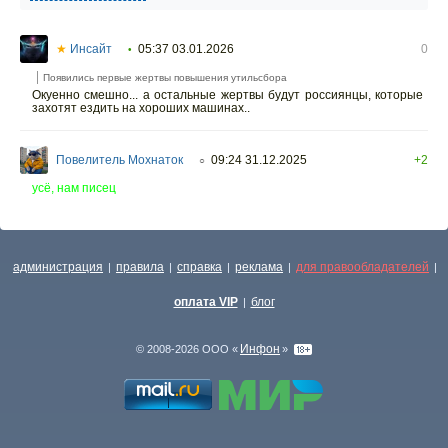
★
Инсайт
05:37 03.01.2026
0
•
Появились первые жертвы повышения утильсбора
Окуенно смешно... а остальные жертвы будут россиянцы, которые
захотят ездить на хороших машинах..
Повелитель Мохнаток
09:24 31.12.2025
+2
○
усё, нам писец
администрация
правила
справка
реклама
для правообладателей
|
|
|
|
|
оплата VIP
блог
|
Инфон
© 2008-2026 ООО «
»