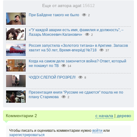
Еще от автора agat
15612
При Байдене такого не было
2
«"У каждой аварии есть имя, фамилия и должность", –
Лазарь Моисеевич Каганович»
2
Россия запустила «Золотого титана» в Арктике. Запасов
хватит на 50 лет, Время-вперёд! №718
37
Когда на самом деле закончится война? Ответ, который
не покажут по ТВ
14
ЧУДО! СЛЕПОЙ ПРОЗРЕЛ!
8
Презентация книги "Русские не сдаются" пошла не по
плану Старикова
2
Комментарии
2
с начала
|
дерево
Чтобы писать и оценивать комментарии нужно
войти
или
зарегистрироваться