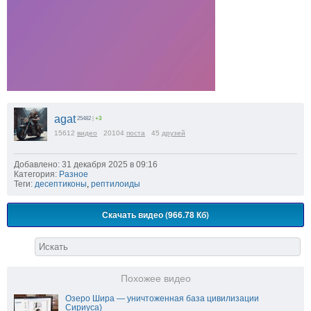
agat
25482
|
+3
15612
видео
20104
поста
45
друзей
Добавлено: 31 декабря 2025 в 09:16
Категория:
Разное
Теги:
десептиконы
,
рептилоиды
Скачать видео (966.78 Кб)
Похожее видео
Озеро Шира — уничтоженная база цивилизации
Сириуса)