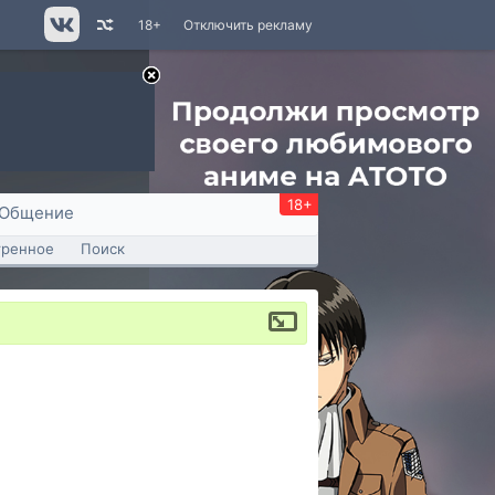
18+
Отключить рекламу
18+
Общение
тренное
Поиск