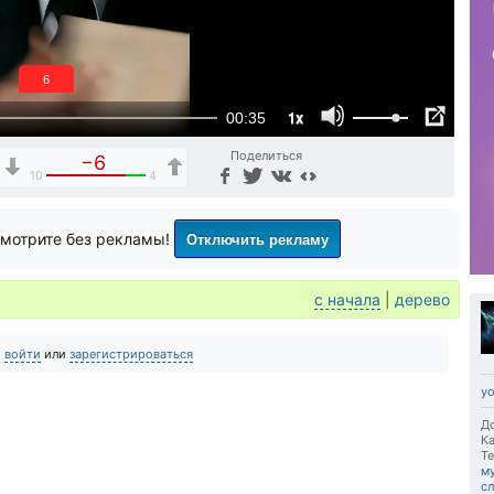
6
1x
00:35
Поделиться
−6
10
4
Отключить рекламу
мотрите без рекламы!
с начала
|
дерево
о
войти
или
зарегистрироваться
yo
До
Ка
Те
м
с