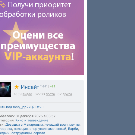
★
Инсайт
11641
|
+62
1859
видео
62733
поста
62
друга
utu.be/Lmsnj_pp27Q?list=LL
бавлено: 31 декабря 2025 в 03:57
тегория:
Кино и телевидение
ги:
Девушки с Макаровым
,
лечащий врач
,
менты
,
усорята
,
полиция
,
опер упал намоченный
,
Барби
,
ледаки
,
сотрудницы
,
сериал