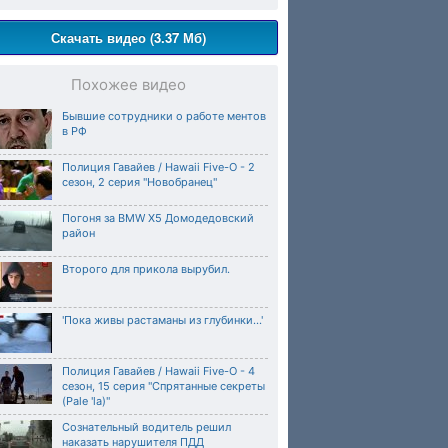
Скачать видео (3.37 Мб)
Похожее видео
Бывшие сотрудники о работе ментов
в РФ
Полиция Гавайев / Hawaii Five-O - 2
сезон, 2 серия "Новобранец"
Погоня за BMW X5 Домодедовский
район
Второго для прикола вырубил.
'Пока живы растаманы из глубинки...'
Полиция Гавайев / Hawaii Five-O - 4
сезон, 15 серия "Спрятанные секреты
(Pale 'la)"
Сознательный водитель решил
наказать нарушителя ПДД