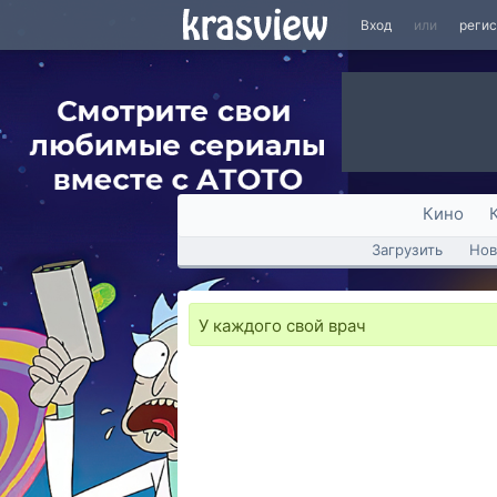
Вход
или
реги
Кино
Загрузить
Нов
У каждого свой врач