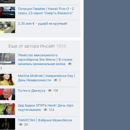
Полиция Гавайев / Hawaii Five-O - 2
сезон, 23 серия "Смерть близкого"
2,35 млн € - ущерб не крупный!
Еще от автора Инсайт
1859
Убийство мексиканского
наркобарона Эль Менчо | В стране
началась криминальная война
33
Martina McBride | Independence Day |
День Независимости
2
Путин и Движуха
119
Дед Бадюк ОПЯТЬ Несёт Дичь (про
подтягивания)
124
ПАКИСТАН | Фабрика Мракобесов
30