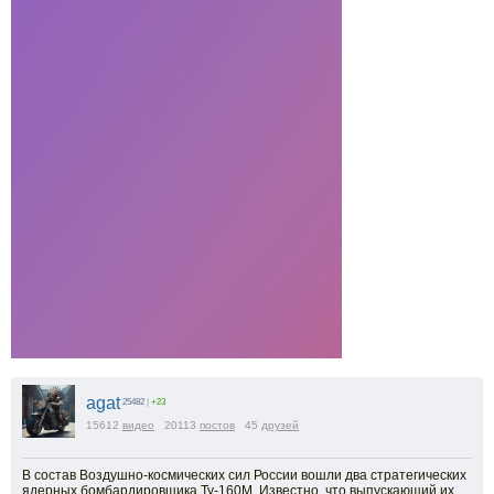
agat
25482
|
+23
15612
видео
20113
постов
45
друзей
В состав Воздушно-космических сил России вошли два стратегических
ядерных бомбардировщика Ту-160М. Известно, что выпускающий их