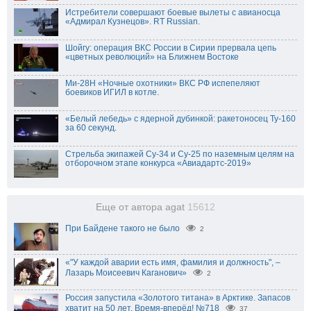
Истребители совершают боевые вылеты с авианосца
«Адмирал Кузнецов». RT Russian.
Шойгу: операция ВКС России в Сирии прервала цепь
«цветных революций» на Ближнем Востоке
Ми-28Н «Ночные охотники» ВКС РФ испепеляют
боевиков ИГИЛ в котле.
«Белый лебедь» с ядерной дубинкой: ракетоносец Ту-160
за 60 секунд.
Стрельба экипажей Су-34 и Су-25 по наземным целям на
отборочном этапе конкурса «Авиадартс-2019»
Еще от автора agat
15612
При Байдене такого не было
2
«"У каждой аварии есть имя, фамилия и должность", –
Лазарь Моисеевич Каганович»
2
Россия запустила «Золотого титана» в Арктике. Запасов
хватит на 50 лет, Время-вперёд! №718
37