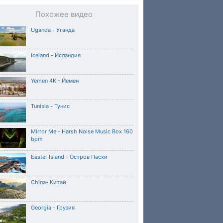
Похожее видео
Uganda - Уганда
Iceland - Исландия
Yemen 4K - Йемен
Tunisia - Тунис
Mirror Me - Harsh Noise Music Box 160
bpm
Easter Island - Остров Пасхи
China- Китай
Georgia - Грузия