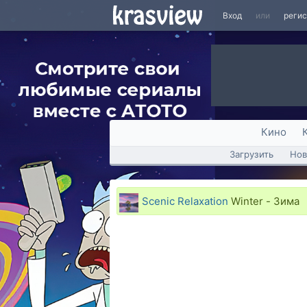
Вход
или
реги
Кино
Загрузить
Нов
Scenic Relaxation
Winter - Зима