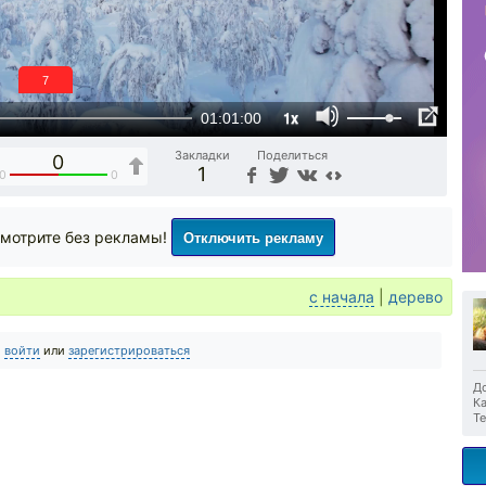
6
1x
01:01:00
Закладки
Поделиться
0
1
0
0
Отключить рекламу
мотрите без рекламы!
с начала
|
дерево
о
войти
или
зарегистрироваться
До
Ка
Те