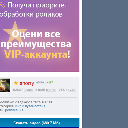
★
shorry
167476
|
+457
53007
видео
24985
постов
256
друзей
бавлено: 23 декабря 2025 в 17:13
тегория:
Мир и путешествия
ги:
релаксация
Скачать видео (680.7 Мб)