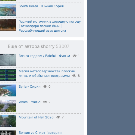
South Korea - Южная Корея
Горячий источник в холодную погоду
| Атмосфера лесной бани |
Расслабляющий звук для сна
Еще от автора shorry
53007
Зло за кадром / Baleful - Фильм
1
Магия метаповерхностей плоские
линзы и объёмные голограммы
6
Syria - Сирия
0
Wales - Уэльс
2
Mountain of Hell 2026
7
Бензин vs Спирт (история