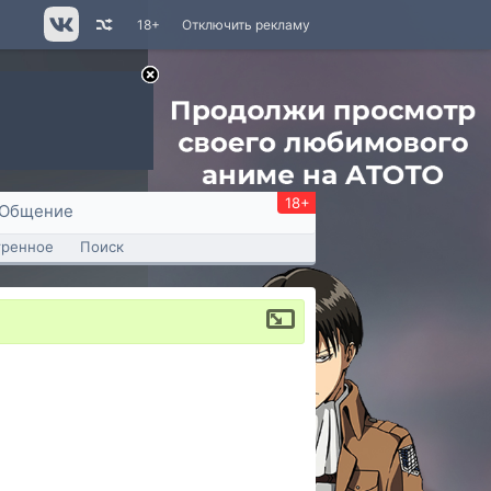
18+
Отключить рекламу
18+
Общение
тренное
Поиск