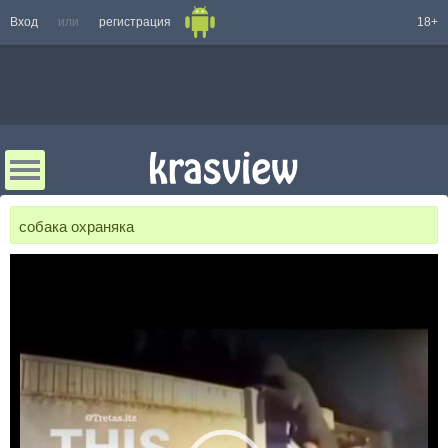
Вход
или
регистрация
18+
собака охраняка