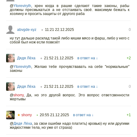
@
Ytorevirylh
,
хрен когда в рашке сделают такие законы, рабы
должны пресмыкаться а не отстаивать своё. максимум бежать к
хозяину и просить защиты от другого раба
abvgde-xyz
11:21 22.12.2025
0
○
ну тут дальше расклад такой либо кишки мясо и фарш, либо у него с
собой был нож если повезёт
Дядя Лёха
21:52 21.12.2025
в ответ на ↓
+2
○
@
Ytorevirylh
,
Желаю тебе прочувствавать на себе "нормальные"
законы
Дядя Лёха
21:52 21.12.2025
в ответ на ↓
0
○
@
shorry
,
Да, но это другой вопрос. Это вопрос ответсвенности
жертывы
★
shorry
20:55 21.12.2025
в ответ на ↓
+1
•
@
Дядя Лёха
,
за свои ошибки надо платить) кровью) ну или другими
жидкостями тела, но уже от страха)