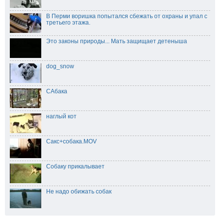
В Перми воришка попытался сбежать от охраны и упал с
третьего этажа.
Это законы природы... Мать защищает детеныша
dog_snow
САбака
наглый кот
Сакс+собака.MOV
Собаку прикалывает
Не надо обижать собак