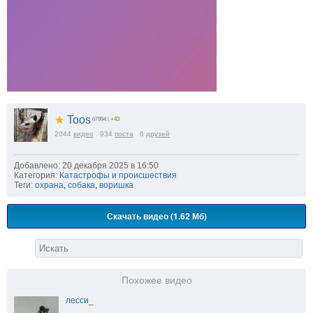
★
Toos
67994
|
+43
2044
видео
934
поста
6
друзей
Добавлено: 20 декабря 2025 в 16:50
Категория:
Катастрофы и происшествия
Теги:
охрана
,
собака
,
воришка
Скачать видео (1.62 Мб)
Похожее видео
лесси_