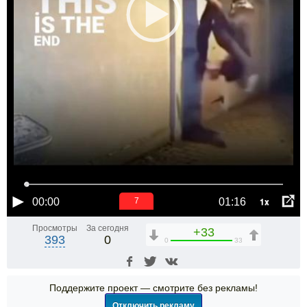
1x
00:00
01:16
6
Просмотры
За сегодня
+33
393
0
0
33
Поддержите проект — смотрите без рекламы!
Отключить рекламу