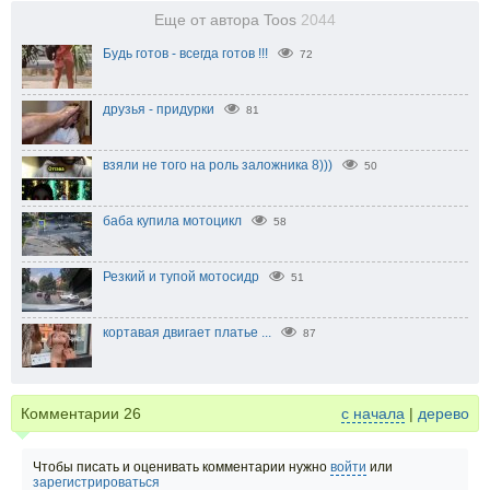
Еще от автора Toos
2044
Будь готов - всегда готов !!!
72
друзья - придурки
81
взяли не того на роль заложника 8)))
50
баба купила мотоцикл
58
Резкий и тупой мотосидр
51
кортавая двигает платье ...
87
Комментарии
26
с начала
|
дерево
Чтобы писать и оценивать комментарии нужно
войти
или
зарегистрироваться