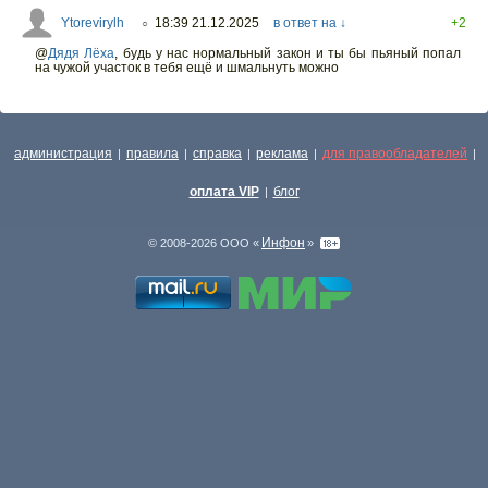
Ytorevirylh
18:39 21.12.2025
в ответ на ↓
+2
○
@
Дядя Лёха
,
будь у нас нормальный закон и ты бы пьяный попал
на чужой участок в тебя ещё и шмальнуть можно
администрация
правила
справка
реклама
для правообладателей
|
|
|
|
|
оплата VIP
блог
|
Инфон
© 2008-2026 ООО «
»