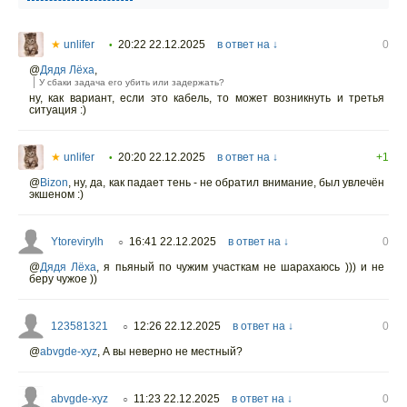
★
unlifer
20:22 22.12.2025
в ответ на ↓
0
•
@
Дядя Лёха
,
У сбаки задача его убить или задержать?
ну, как вариант, если это кабель, то может возникнуть и третья
ситуация :)
★
unlifer
20:20 22.12.2025
в ответ на ↓
+1
•
@
Bizon
,
ну, да, как падает тень - не обратил внимание, был увлечён
экшеном :)
Ytorevirylh
16:41 22.12.2025
в ответ на ↓
0
○
@
Дядя Лёха
,
я пьяный по чужим участкам не шарахаюсь ))) и не
беру чужое ))
123581321
12:26 22.12.2025
в ответ на ↓
0
○
@
abvgde-xyz
,
А вы неверно не местный?
abvgde-xyz
11:23 22.12.2025
в ответ на ↓
0
○