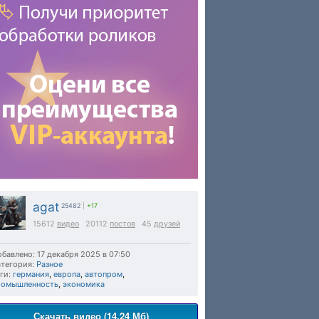
agat
25482
|
+17
15612
видео
20112
постов
45
друзей
бавлено: 17 декабря 2025 в 07:50
тегория:
Разное
ги:
германия
,
европа
,
автопром
,
ромышленность
,
экономика
Скачать видео (14.24 Мб)