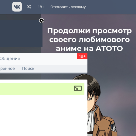
18+
Отключить рекламу
18+
Общение
тренное
Поиск