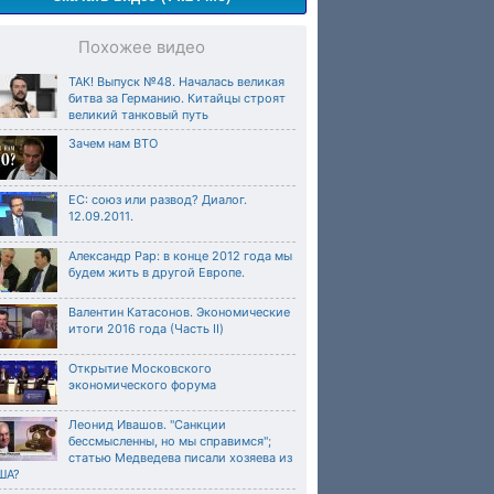
Похожее видео
ТАК! Выпуск №48. Началась великая
битва за Германию. Китайцы строят
великий танковый путь
Зачем нам ВТО
ЕС: союз или развод? Диалог.
12.09.2011.
Александр Рар: в конце 2012 года мы
будем жить в другой Европе.
Валентин Катасонов. Экономические
итоги 2016 года (Часть II)
Открытие Московского
экономического форума
Леонид Ивашов. "Санкции
бессмысленны, но мы справимся";
статью Медведева писали хозяева из
ША?