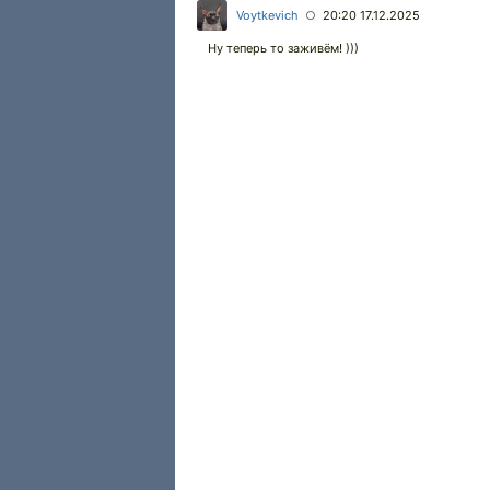
Voytkevich
20:20 17.12.2025
○
Ну теперь то заживём! )))