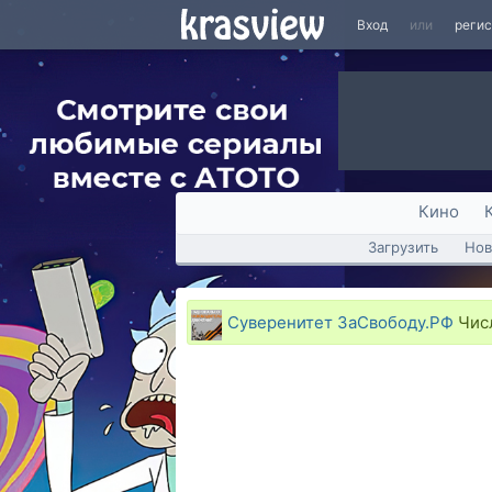
Вход
или
реги
Кино
Загрузить
Нов
Суверенитет ЗаСвободу.РФ
Числ