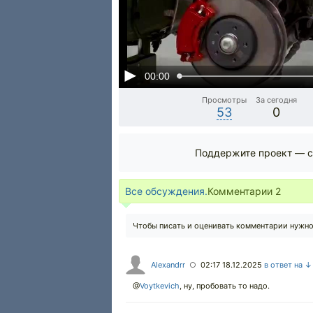
00:00
Просмотры
За сегодня
53
0
Поддержите проект — с
Все обсуждения.
Комментарии
2
Чтобы писать и оценивать комментарии нужн
Alexandrr
02:17 18.12.2025
в ответ на ↓
○
@
Voytkevich
,
ну, пробовать то надо.