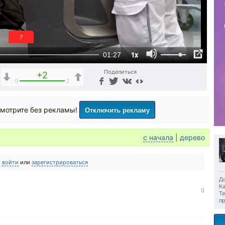
6
1x
01:27
Поделиться
+2
0
2
Отключить рекламу
мотрите без рекламы!
с начала
|
дерево
о
войти
или
зарегистрироваться
До
Ка
0
Те
п