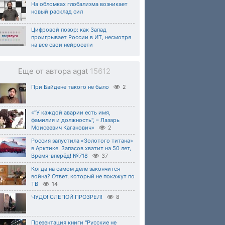
На обломках глобализма возникает
новый расклад сил
Цифровой позор: как Запад
проигрывает России в ИТ, несмотря
на все свои нейросети
Еще от автора agat
15612
При Байдене такого не было
2
«"У каждой аварии есть имя,
фамилия и должность", – Лазарь
Моисеевич Каганович»
2
Россия запустила «Золотого титана»
в Арктике. Запасов хватит на 50 лет,
Время-вперёд! №718
37
Когда на самом деле закончится
война? Ответ, который не покажут по
ТВ
14
ЧУДО! СЛЕПОЙ ПРОЗРЕЛ!
8
Презентация книги "Русские не