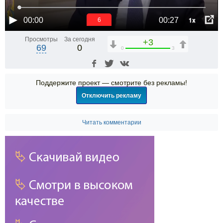
1x
00:00
00:27
6
Просмотры
За сегодня
+3
69
0
0
3
Поддержите проект — смотрите без рекламы!
Отключить рекламу
Читать комментарии