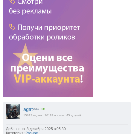
agat
25483
|
+37
15613
видео
20119
постов
45
друзей
Добавлено: 8 декабря 2025 в 05:30
Категория:
Разное