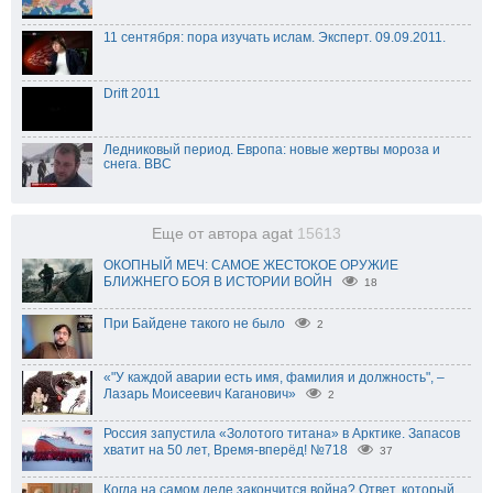
11 сентября: пора изучать ислам. Эксперт. 09.09.2011.
Drift 2011
Ледниковый период. Европа: новые жертвы мороза и
снега. BBC
Еще от автора agat
15613
ОКОПНЫЙ МЕЧ: САМОЕ ЖЕСТОКОЕ ОРУЖИЕ
БЛИЖНЕГО БОЯ В ИСТОРИИ ВОЙН
18
При Байдене такого не было
2
«"У каждой аварии есть имя, фамилия и должность", –
Лазарь Моисеевич Каганович»
2
Россия запустила «Золотого титана» в Арктике. Запасов
хватит на 50 лет, Время-вперёд! №718
37
Когда на самом деле закончится война? Ответ, который