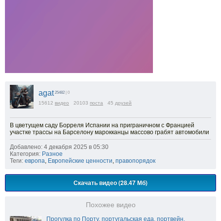
agat
25482
| 0
15612
видео
20103
поста
45
друзей
В цветущем саду Борреля Испании на приграничном с Францией
участке трассы на Барселону марокканцы массово грабят автомобили
Добавлено: 4 декабря 2025 в 05:30
Категория:
Разное
Теги:
европа
,
Европейские ценности
,
правопорядок
Скачать видео (28.47 Мб)
Похожее видео
Прогулка по Порту, португальская еда, портвейн.