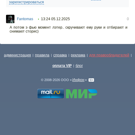
зарегистрироваться
Fantomas
13:24 05.12.2025
0
•
А потом э фью момент лэтер.. скручивают ему руки и отбирают и
снимают сторис)
администрация
правила
справка
реклама
для правообладателей
|
|
|
|
|
оплата VIP
блог
|
Инфон
© 2008-2026 ООО «
»