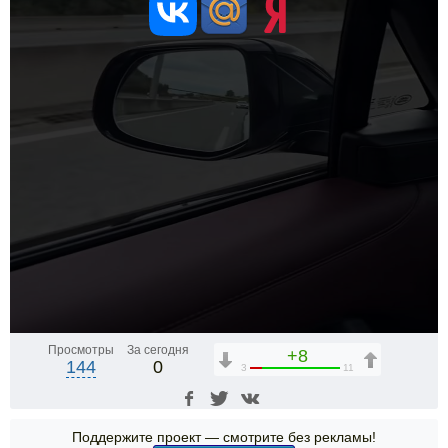
Просмотры
За сегодня
+8
144
0
3
11
Поддержите проект — смотрите без рекламы!