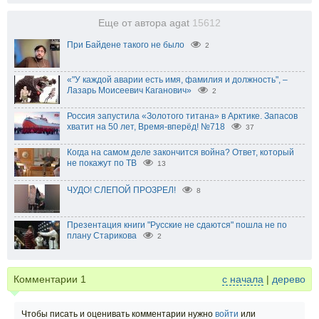
Еще от автора agat
15612
При Байдене такого не было
2
«"У каждой аварии есть имя, фамилия и должность", –
Лазарь Моисеевич Каганович»
2
Россия запустила «Золотого титана» в Арктике. Запасов
хватит на 50 лет, Время-вперёд! №718
37
Когда на самом деле закончится война? Ответ, который
не покажут по ТВ
13
ЧУДО! СЛЕПОЙ ПРОЗРЕЛ!
8
Презентация книги "Русские не сдаются" пошла не по
плану Старикова
2
Комментарии
1
с начала
|
дерево
Чтобы писать и оценивать комментарии нужно
войти
или