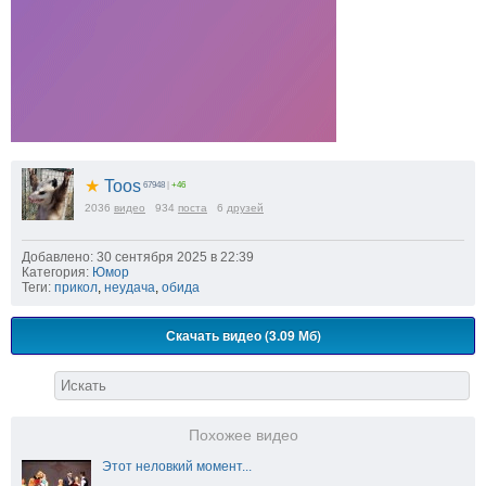
★
Toos
67948
|
+46
2036
видео
934
поста
6
друзей
Добавлено: 30 сентября 2025 в 22:39
Категория:
Юмор
Теги:
прикол
,
неудача
,
обида
Скачать видео (3.09 Мб)
Похожее видео
Этот неловкий момент...