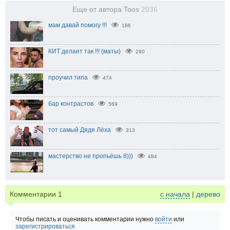
Еще от автора Toos
2036
мам давай помогу !!!
186
КИТ делает так !!! (маты)
280
проучил типа
474
бар контрастов
569
тот самый Дядя Лёха
313
мастерство не пропьёшь 8)))
484
Комментарии
1
с начала
|
дерево
Чтобы писать и оценивать комментарии нужно
войти
или
зарегистрироваться