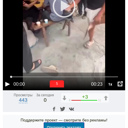
1x
00:00
00:23
5
Просмотры
За сегодня
+3
443
0
8
11
Поддержите проект — смотрите без рекламы!
Отключить рекламу