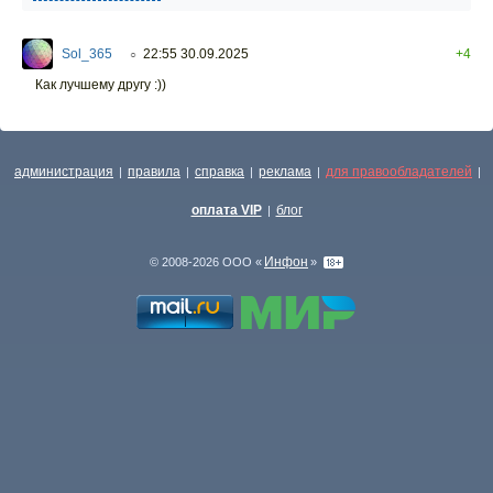
Sol_365
22:55 30.09.2025
+4
○
Как лучшему другу :))
администрация
правила
справка
реклама
для правообладателей
|
|
|
|
|
оплата VIP
блог
|
Инфон
© 2008-2026 ООО «
»