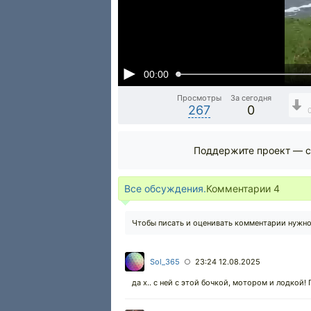
00:00
Просмотры
За сегодня
267
0
Поддержите проект — с
Все обсуждения.
Комментарии
4
Чтобы писать и оценивать комментарии нужн
Sol_365
23:24 12.08.2025
○
да х.. с ней с этой бочкой, мотором и лодкой! 