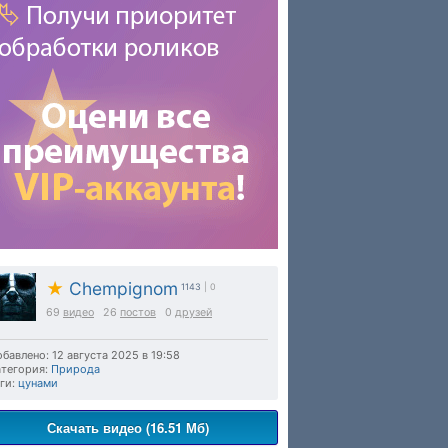
★
Chempignom
1143
| 0
69
видео
26
постов
0
друзей
бавлено: 12 августа 2025 в 19:58
тегория:
Природа
ги:
цунами
Скачать видео (16.51 Мб)