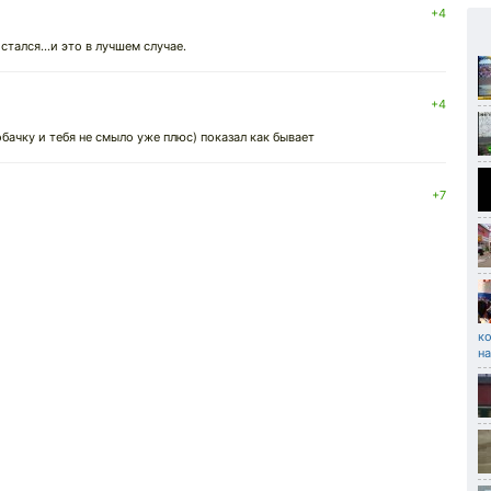
+4
тался...и это в лучшем случае.
+4
обачку и тебя не смыло уже плюс) показал как бывает
+7
к
н