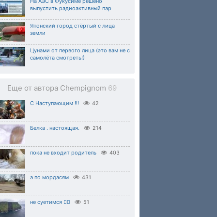
На АЭС в Фукусиме решено
выпустить радиоактивный пар
Японский город стёртый с лица
земли
Цунами от первого лица (это вам не с
самолёта смотреть!)
Еще от автора Chempignom
69
С Наступающим !!!
42
Белка . настоящая.
214
пока не входит родитель
403
а по мордасям
431
не суетимся 🙂‍↕️
51