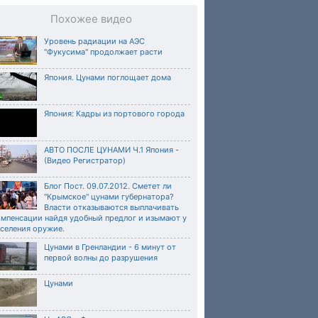
Похожее видео
Уровень радиации на АЭС
"Фукусима" продолжает расти
Япония. Цунами поглощает дома
Япония: Кадры из портового города
АВТО ПОСЛЕ ЦУНАМИ Ч.1 Япония -
(Видео Регистратор)
Блог Пост. 09.07.2012. Сметет ли
"Крымское" цунами губернатора?
Власти отказываются выплачивать
омпенсации найдя удобный предлог и изымают у
аселения оружие.
Цунами в Гренландии - 6 минут от
первой волны до разрушения
Цунами