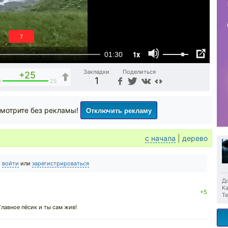
6
1x
01:30
Закладки
Поделиться
+25
1
0
25
Отключить рекламу
мотрите без рекламы!
с начала
|
дерево
о
войти
или
зарегистрироваться
До
Ка
+5
Те
Главное пёсик и ты сам жив!