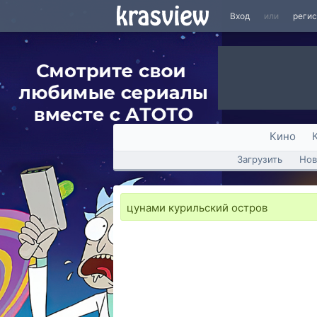
Вход
или
реги
Кино
Загрузить
Нов
цунами курильский остров