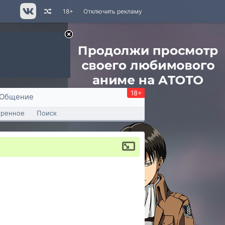
18+
Отключить рекламу
18+
Общение
тренное
Поиск