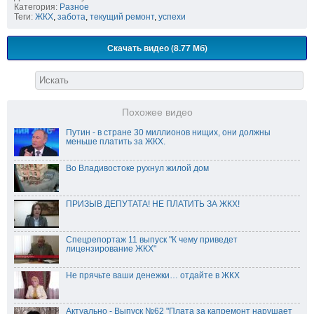
Категория:
Разное
Теги:
ЖКХ
,
забота
,
текущий ремонт
,
успехи
Скачать видео (8.77 Мб)
Похожее видео
Путин - в стране 30 миллионов нищих, они должны
меньше платить за ЖКХ.
Во Владивостоке рухнул жилой дом
ПРИЗЫВ ДЕПУТАТА! НЕ ПЛАТИТЬ ЗА ЖКХ!
Спецрепортаж 11 выпуск "К чему приведет
лицензирование ЖКХ"
Не прячьте ваши денежки… отдайте в ЖКХ
Актуально - Выпуск №62 "Плата за капремонт нарушает