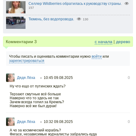
Селлер Wildberries обратилась к руководству страны.
157
Тюмень, без водопровода.
130
Комментарии
3
с начала
|
дерево
Чтобы писать и оценивать комментарии нужно
войти
или
зарегистрироваться
Дядя Лёха
10:45 09.08.2025
0
○
Ну что ещо от путинских ждать?
Терзают смутные всё больше
Наверно что то здесь не так
Зачем всегда топил за Кремль?
Наверно всё же был дурак!
Дядя Лёха
10:32 09.08.2025
0
○
А чо за космический корабль?
Фигасе, независимые журналисты забрались куда