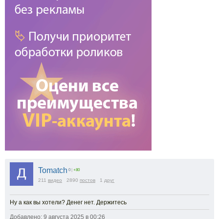
Tomatch
0
|
+80
211
видео
2890
постов
1
друг
Ну а как вы хотели? Денег нет. Держитесь
Добавлено: 9 августа 2025 в 00:26