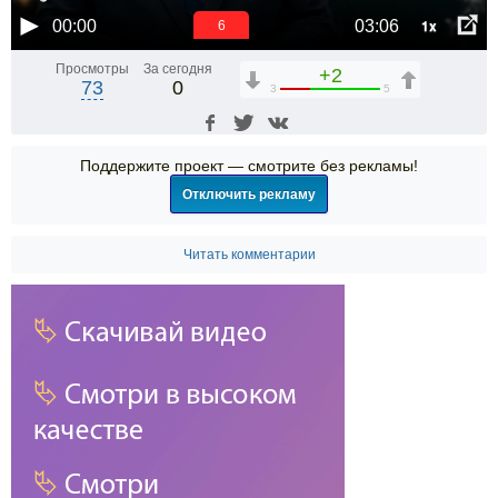
1x
00:00
03:06
6
Просмотры
За сегодня
+2
73
0
3
5
Поддержите проект — смотрите без рекламы!
Отключить рекламу
Читать комментарии