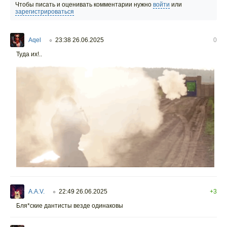
Чтобы писать и оценивать комментарии нужно
войти
или
зарегистрироваться
Aqel
23:38 26.06.2025
0
○
Туда их!..
A.A.V.
22:49 26.06.2025
+3
○
Бля*ские дантисты везде одинаковы