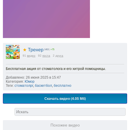
★
Тренер
1463
|
+75
91
видео
92
поста
2
друга
Бесплатная акция от стоматолога и его хитрой помощницы.
Добавлено: 26 июня 2025 в 15:47
Категория:
Юмор
Теги:
стоматолрг
,
баскетбол
,
бесплатно
Скачать видео (4.05 Мб)
Похожее видео