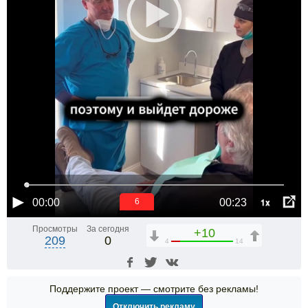
1x
00:00
00:23
6
Просмотры
За сегодня
+10
209
0
4
14
Поддержите проект — смотрите без рекламы!
Отключить рекламу