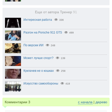
Еще от автора Тренер
91
Интересная работа
336
Разгон на Porsche 911 GTS
499
По версии ИИ
248
Может лучше спорт?
139
Куклачев не о кошках
258
Искусство самообороны
418
Комментарии
3
с начала
|
дерево