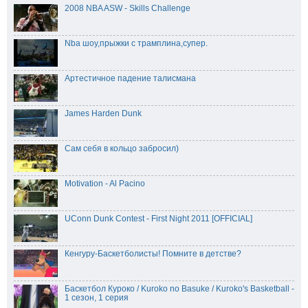
2008 NBA ASW - Skills Challenge
Nba шоу,прыжки с трамплина,супер.
Артестичное падение талисмана
James Harden Dunk
Сам себя в кольцо забросил)
Motivation - Al Pacino
UConn Dunk Contest - First Night 2011 [OFFICIAL]
Кенгуру-Баскетболисты! Помните в детстве?
Баскетбол Куроко / Kuroko no Basuke / Kuroko's Basketball -
1 сезон, 1 серия