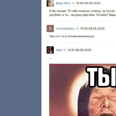
Дядя Лёха
10:55 09.06.2025
○
Я бы сказал: "Я тебе конечно отвечу, но посл
удобнее, а ты - за душу дёргаеш. Почему? Ведь
rimskoepravo
10:20 09.06.2025
○
Там что то в голове вселилось))
Aqel
14:31 08.06.2025
○
...