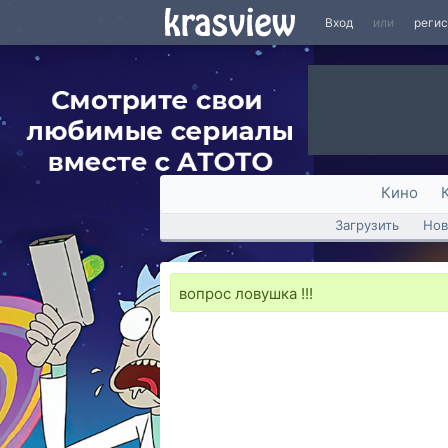
Вход
или
реги
Кино
Загрузить
Нов
вопрос ловушка !!!