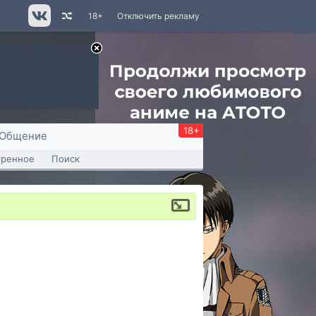
18+
Отключить рекламу
18+
Общение
тренное
Поиск