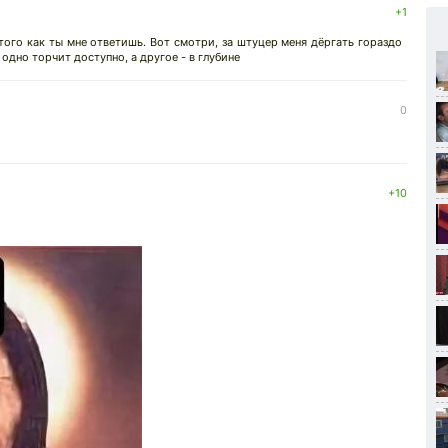
+1
е того как ты мне ответишь. Вот смотри, за штуцер меня дёргать гораздо
 одно торчит доступно, а другое - в глубине
0
+10