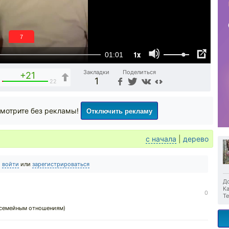
6
1x
01:01
Закладки
Поделиться
+21
1
1
22
Отключить рекламу
мотрите без рекламы!
с начала
|
дерево
о
войти
или
зарегистрироваться
До
Ка
0
Те
 семейным отношениям)