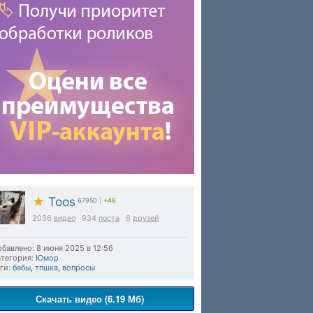
★
Toos
67950
|
+46
2036
видео
934
поста
6
друзей
бавлено: 8 июня 2025 в 12:56
тегория:
Юмор
ги:
бабы
,
тпшка
,
вопросы
Скачать видео (6.19 Мб)