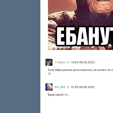
★
Bizon
13:04 08.06.2025
○
Если баба решила доколупаться, ее ничего не о
:D
Sol_365
12:59 08.06.2025
○
Бред какой то ..