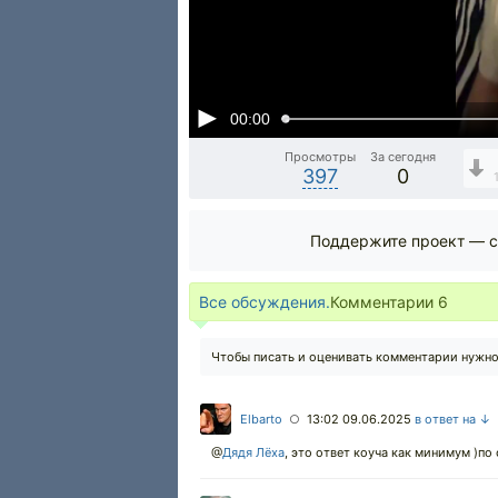
00:00
Просмотры
За сегодня
397
0
Поддержите проект — с
Все обсуждения.
Комментарии
6
Чтобы писать и оценивать комментарии нужн
Elbarto
13:02 09.06.2025
в ответ на ↓
○
@
Дядя Лёха
,
это ответ коуча как минимум )по