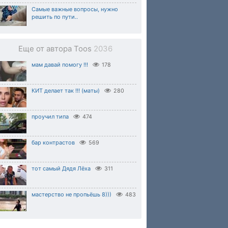
Самые важные вопросы, нужно
решить по пути..
Еще от автора Toos
2036
мам давай помогу !!!
178
КИТ делает так !!! (маты)
280
проучил типа
474
бар контрастов
569
тот самый Дядя Лёха
311
мастерство не пропьёшь 8)))
483