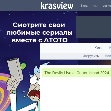
Вход
или
реги
Кино
Загрузить
Нов
The Devils Live at Gutter Island 2024