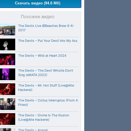
Скачать видео (94.6 Мб)
Похожее видео
The Devils Live @Beaches Brew 6-6-
2017
The Devils – Put Your Devil Into My Ass
The Devils – Wild at Heart 2024
The Devils – The Devil Whistle Don't
Sing (eMATA 2022)
The Devils – Mr. Hot Stuff (Live@Alte
Hackerei)
The Devils – Coitus Interruptus (From A
Priest)
The Devils – Divine Is The Illusion
(Live@Alte Hackerei)
The Devils – Azazel