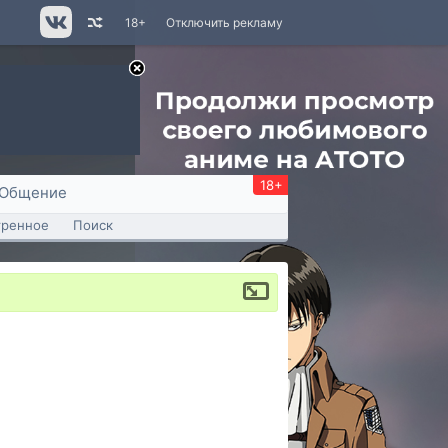
18+
Отключить рекламу
18+
Общение
тренное
Поиск