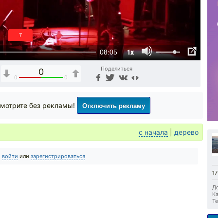
6
1x
08:05
Поделиться
0
0
0
Отключить рекламу
мотрите без рекламы!
с начала
|
дерево
о
войти
или
зарегистрироваться
1
До
Ка
Те