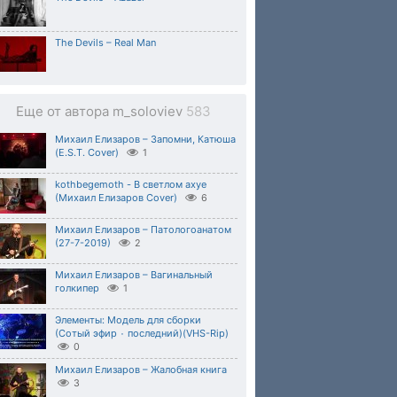
The Devils – Real Man
Еще от автора m_soloviev
583
Михаил Елизаров – Запомни, Катюша
(E.S.T. Cover)
1
kothbegemoth - В светлом ахуе
(Михаил Елизаров Cover)
6
Михаил Елизаров – Патологоанатом
(27-7-2019)
2
Михаил Елизаров – Вагинальный
голкипер
1
Элементы: Модель для сборки
(Сотый эфир ٠ последний)(VHS-Rip)
0
Михаил Елизаров – Жалобная книга
3