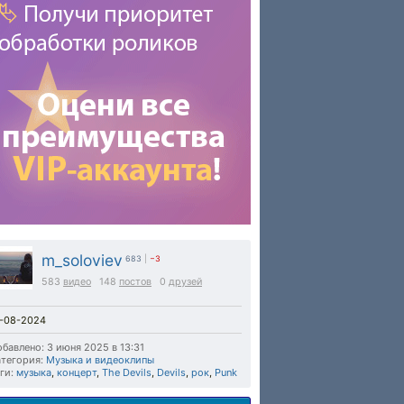
m_soloviev
683
|
−3
583
видео
148
постов
0
друзей
7-08-2024
бавлено: 3 июня 2025 в 13:31
тегория:
Музыка и видеоклипы
ги:
музыка
,
концерт
,
The Devils
,
Devils
,
рок
,
Punk