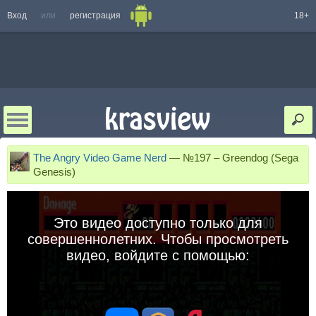
Вход
или
регистрация
18+
The Angry Video Game Nerd
—
№197 – Greendog (Sega
Genesis)
Это видео доступно только для
совершеннолетних. Чтобы просмотреть
видео, войдите с помощью: