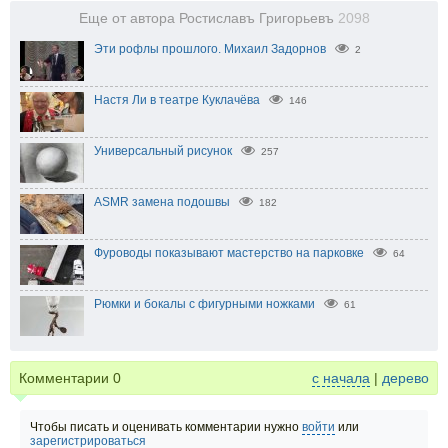
Еще от автора Ростиславъ Григорьевъ
2098
Эти рофлы прошлого. Михаил Задорнов
2
Настя Ли в театре Куклачёва
146
Универсальный рисунок
257
ASMR замена подошвы
182
Фуроводы показывают мастерство на парковке
64
Рюмки и бокалы с фигурными ножками
61
Комментарии
0
с начала
|
дерево
Чтобы писать и оценивать комментарии нужно
войти
или
зарегистрироваться