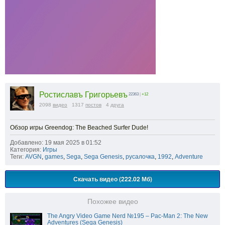
Ростиславъ Григорьевъ
22363
|
+12
2098
видео
1317
постов
4
друга
Обзор игры Greendog: The Beached Surfer Dude!
Добавлено: 19 мая 2025 в 01:52
Категория:
Игры
Теги:
AVGN
,
games
,
Sega
,
Sega Genesis
,
русалочка
,
1992
,
Adventure
Скачать видео (222.02 Мб)
Похожее видео
The Angry Video Game Nerd №195 – Pac-Man 2: The New
Adventures (Sega Genesis)