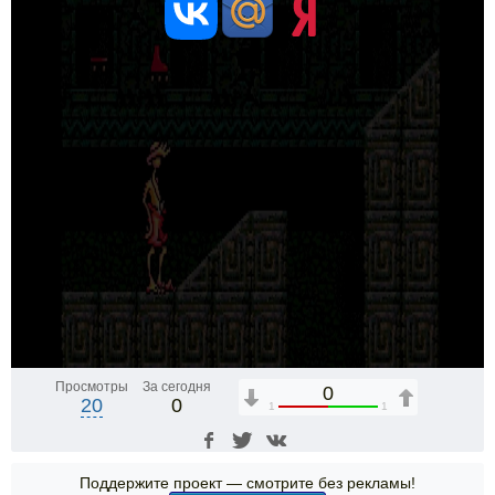
Просмотры
За сегодня
0
20
0
1
1
Поддержите проект — смотрите без рекламы!