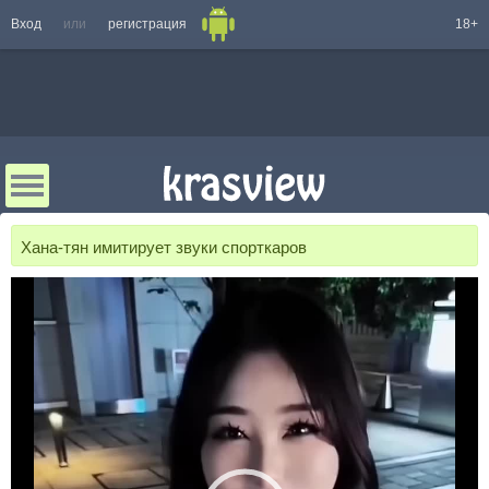
Вход
или
регистрация
18+
Хана-тян имитирует звуки спорткаров