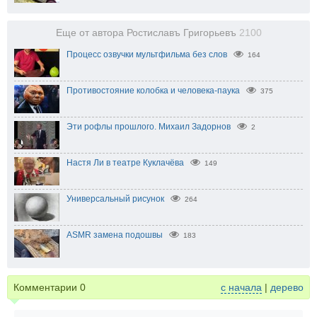
Еще от автора Ростиславъ Григорьевъ
2100
Процесс озвучки мультфильма без слов
164
Противостояние колобка и человека-паука
375
Эти рофлы прошлого. Михаил Задорнов
2
Настя Ли в театре Куклачёва
149
Универсальный рисунок
264
ASMR замена подошвы
183
Комментарии
0
с начала
|
дерево