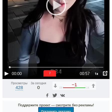
1x
00:00
00:57
6
Просмотры
За сегодня
−1
428
0
15
14
Поддержите проект — смотрите без рекламы!
Отключить рекламу