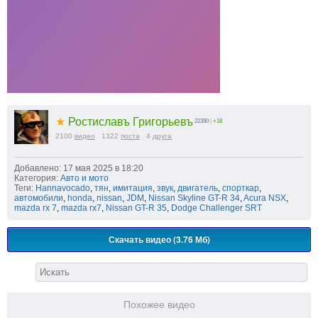
★
Ростиславъ Григорьевъ
22390
|
+18
2100
видео
1322
поста
4
друга
Добавлено: 17 мая 2025 в 18:20
Категория:
Авто и мото
Теги:
Hannavocado
,
тян
,
имитация
,
звук
,
двигатель
,
спорткар
,
автомобили
,
honda
,
nissan
,
JDM
,
Nissan Skyline GT-R 34
,
Acura NSX
,
mazda rx 7
,
mazda rx7
,
Nissan GT-R 35
,
Dodge Challenger SRT
Скачать видео (3.76 Мб)
Похожее видео