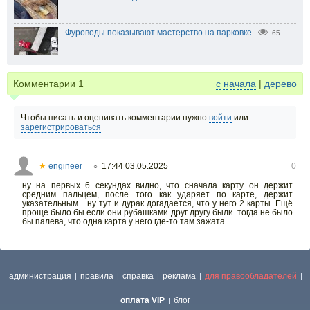
Фуроводы показывают мастерство на парковке
65
Комментарии
1
с начала
|
дерево
Чтобы писать и оценивать комментарии нужно
войти
или
зарегистрироваться
★
engineer
17:44 03.05.2025
0
○
ну на первых 6 секундах видно, что сначала карту он держит
средним пальцем, после того как ударяет по карте, держит
указательным... ну тут и дурак догадается, что у него 2 карты. Ещё
проще было бы если они рубашками друг другу были. тогда не было
бы палева, что одна карта у него где-то там зажата.
администрация
правила
справка
реклама
для правообладателей
|
|
|
|
|
оплата VIP
блог
|