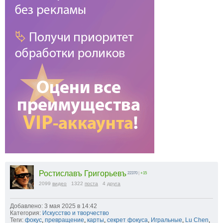
Ростиславъ Григорьевъ
22370
|
+15
2099
видео
1322
поста
4
друга
Добавлено: 3 мая 2025 в 14:42
Категория:
Искусство и творчество
Теги:
фокус
,
превращение
,
карты
,
секрет фокуса
,
Игральные
,
Lu Chen
,