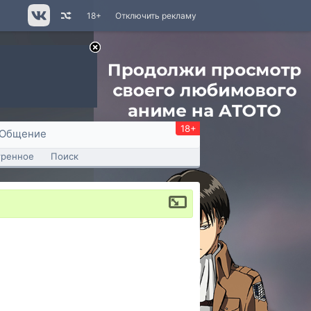
18+
Отключить рекламу
18+
Общение
тренное
Поиск