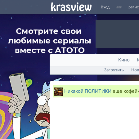
Вход
или
реги
Кино
Загрузить
Нов
Никакой ПОЛИТИКИ
еще кофей