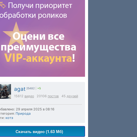
agat
25482
|
+5
15612
видео
20106
постов
45
друзей
бавлено: 29 апреля 2025 в 08:16
тегория:
Природа
ги:
котэ
Скачать видео (1.63 Мб)