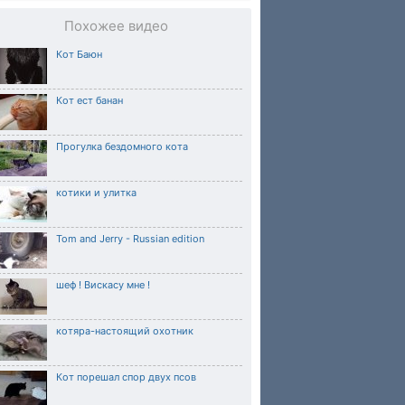
Похожее видео
Кот Баюн
Кот ест банан
Прогулка бездомного кота
котики и улитка
Tom and Jerry - Russian edition
шеф ! Вискасу мне !
котяра-настоящий охотник
Кот порешал спор двух псов