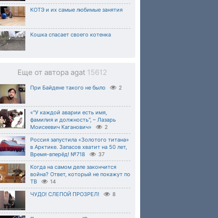
КОТЭ и их самые любимые занятия
Кошка спасает своего котенка
Еще от автора agat
15612
При Байдене такого не было
2
«"У каждой аварии есть имя,
фамилия и должность", – Лазарь
Моисеевич Каганович»
2
Россия запустила «Золотого титана»
в Арктике. Запасов хватит на 50 лет,
Время-вперёд! №718
37
Когда на самом деле закончится
война? Ответ, который не покажут по
ТВ
14
ЧУДО! СЛЕПОЙ ПРОЗРЕЛ!
8