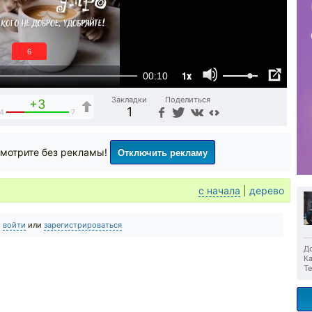
6
1x
00:10
Закладки
Поделиться
+3
1
4
7
Отключить рекламу
мотрите без рекламы!
с начала
|
дерево
о
войти
или
зарегистрироваться
До
Ка
Те