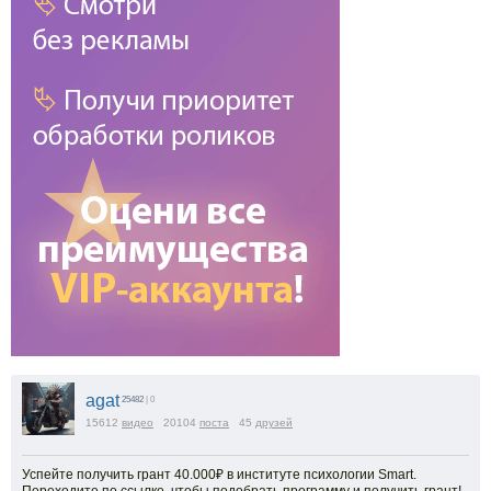
agat
25482
| 0
15612
видео
20104
поста
45
друзей
Успейте получить грант 40.000₽ в институте психологии Smart.