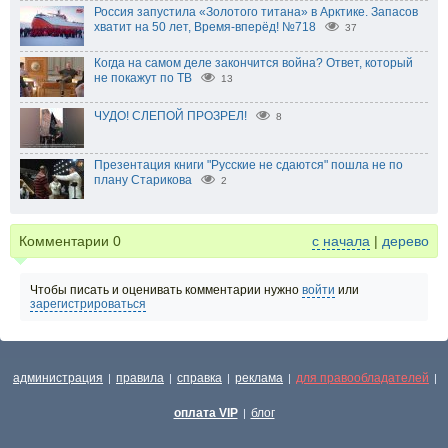
Россия запустила «Золотого титана» в Арктике. Запасов
хватит на 50 лет, Время-вперёд! №718
37
Когда на самом деле закончится война? Ответ, который
не покажут по ТВ
13
ЧУДО! СЛЕПОЙ ПРОЗРЕЛ!
8
Презентация книги "Русские не сдаются" пошла не по
плану Старикова
2
Комментарии
0
с начала
|
дерево
Чтобы писать и оценивать комментарии нужно
войти
или
зарегистрироваться
администрация
правила
справка
реклама
для правообладателей
|
|
|
|
|
оплата VIP
блог
|