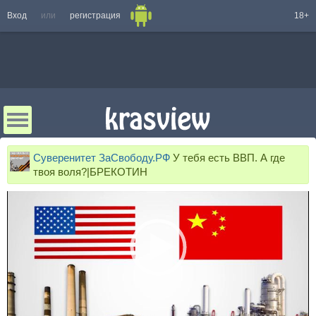
Вход
или
регистрация
18+
Суверенитет ЗаСвободу.РФ
У тебя есть ВВП. А где
твоя воля?|БРЕКОТИН