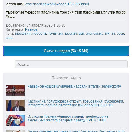
Источники:
aftershock.news/?q=node/1335963&full
#Брекотин #новости #политика #россия #ввп #экономика #путин #ссср
#сша
Добавлено: 17 апреля 2025 в 18:38
Категория:
Разное
Теги:
Брекотин
,
новости
,
политика
,
россия
,
ввп
,
экономика
,
путин
,
ссср
,
сша
Скачать видео (53.15 Мб)
Похожее видео
наверное кошки Куклачева нассали в тапки зеленскому
Кастинг на полуфюрера открыт. Требования: русофобия,
Instagram, полное отсутствие выборов|БРЕКОТИН
Иллюзии Трампа убивают людей: профессор из
Хельсинки жёстко раскрыл правду|БРЕКОТИН
Запад умирает медленно: крах без войны, без катастроф