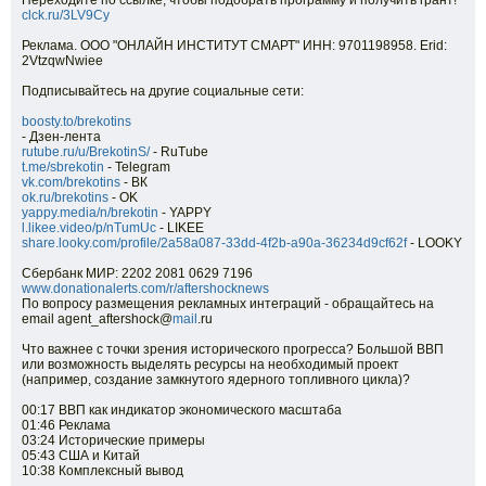
Переходите по ссылке, чтобы подобрать программу и получить грант!
clck.ru/3LV9Cy
Реклама. ООО "ОНЛАЙН ИНСТИТУТ СМАРТ" ИНН: 9701198958. Erid:
2VtzqwNwiee
Подписывайтесь на другие социальные сети:
boosty.to/brekotins
- Дзен-лента
rutube.ru/u/BrekotinS/
- RuTube
t.me/sbrekotin
- Telegram
vk.com/brekotins
- ВК
ok.ru/brekotins
- OK
yappy.media/n/brekotin
- YAPPY
l.likee.video/p/nTumUc
- LIKEE
share.looky.com/profile/2a58a087-33dd-4f2b-a90a-36234d9cf62f
- LOOKY
Сбербанк МИР: 2202 2081 0629 7196
www.donationalerts.com/r/aftershocknews
По вопросу размещения рекламных интеграций - обращайтесь на
email agent_aftershock@
mail
.ru
Что важнее с точки зрения исторического прогресса? Большой ВВП
или возможность выделять ресурсы на необходимый проект
(например, создание замкнутого ядерного топливного цикла)?
00:17 ВВП как индикатор экономического масштаба
01:46 Реклама
03:24 Исторические примеры
05:43 США и Китай
10:38 Комплексный вывод