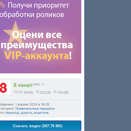
8 канал
9100
| 0
15225
видео
19
постов
15
друзей
бавлено: 1 апреля 2025 в 18:05
тегория:
Телевизионные передачи
ги:
пешеход
,
дорога
,
водитель
Скачать видео (267.76 Мб)