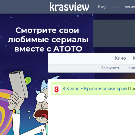
Вход
или
реги
Кино
Загрузить
Нов
8 Канал - Красноярский край
Про