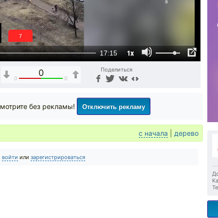
6
1x
17:15
Поделиться
0
0
0
Отключить рекламу
мотрите без рекламы!
с начала
|
дерево
о
войти
или
зарегистрироваться
До
Ка
Те