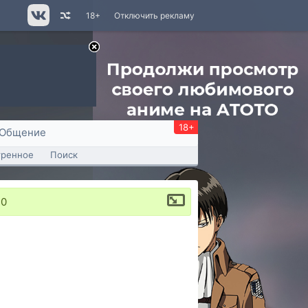
18+
Отключить рекламу
18+
Общение
тренное
Поиск
20