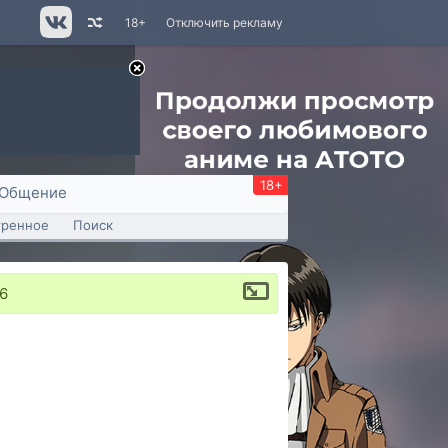
18+
Отключить рекламу
18+
Общение
тренное
Поиск
16