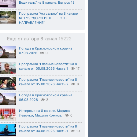
Водитель." на 8 канале. Выпуск 18
Программа "Актуально" на 8 канале
№ 1719 "ДОРОГИ НЕТ - ЕСТЬ
НАПРАВЛЕНИЕ"
Еще от автора 8 канал
15222
Погода в Красноярском крае на
07.08.2026
0
Программа "Главные новости" на 8
канале от 05.08.2026 Часть 1
17
Программа "Главные новости" на 8
канале от 05.08.2026 Часть 2
8
Погода в Красноярском крае на
06.08.2026
2
Интервью на 8 канале. Марина
Левочко, Михаил Комков.
0
Программа "Главные новости" на 8
канале от 04.08.2026 Часть 1
10