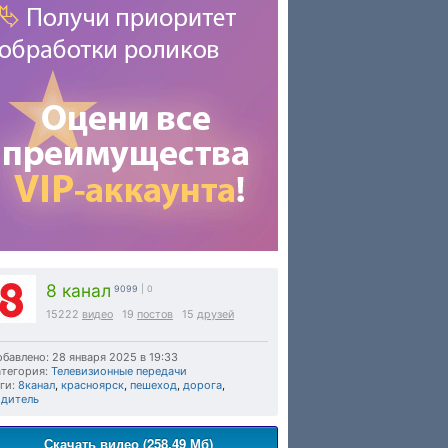
8 канал
9099
| 0
15222
видео
19
постов
15
друзей
бавлено: 28 января 2025 в 19:33
тегория:
Телевизионные передачи
ги:
8канал
,
красноярск
,
пешеход
,
дорога
,
одитель
Скачать видео (258.49 Мб)