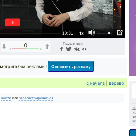
5
1x
19:31
Поделиться
0
0
0
Отключить рекламу
мотрите без рекламы!
с начала
|
дерево
о
войти
или
зарегистрироваться
До
Ка
Те
в