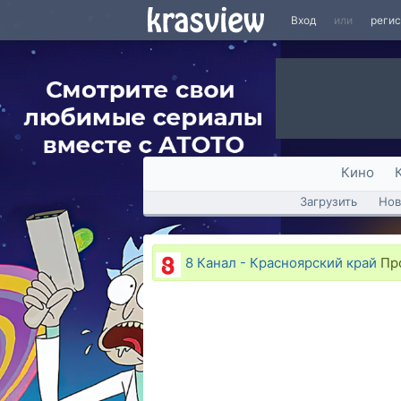
Вход
или
реги
Кино
Загрузить
Нов
8 Канал - Красноярский край
Про