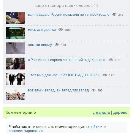
Еще от автора наш человек
146
вся правда о России показали по тв, произошло
343
мясо для дрочки
168
покажи письку
619
в России нет спроса за внешний вид! Красава!
482
Этот мир для нас - КРУТОЕ ВИДЕО! 2026!!!
176
вот вам и запад, ай запад так запад
393
Комментарии
5
с начала
|
дерево
Чтобы писать и оценивать комментарии нужно
войти
или
зарегистрироваться