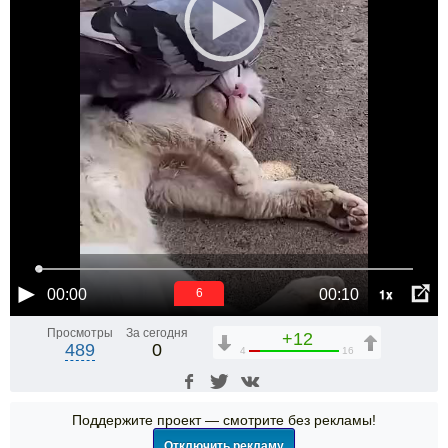
1x
00:00
00:10
6
Просмотры
За сегодня
+12
489
0
4
16
Поддержите проект — смотрите без рекламы!
Отключить рекламу