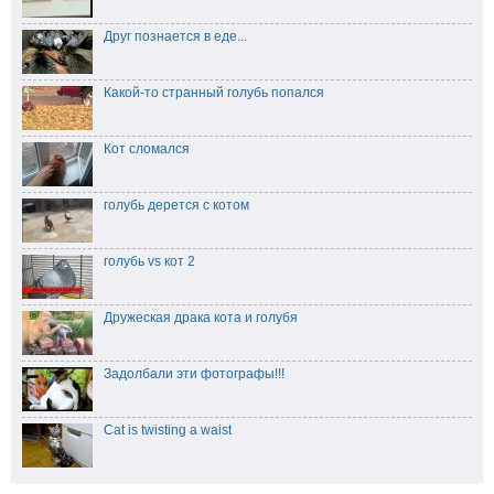
Друг познается в еде...
Какой-то странный голубь попался
Кот сломался
голубь дерется с котом
голубь vs кот 2
Дружеская драка кота и голубя
Задолбали эти фотографы!!!
Cat is twisting a waist