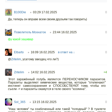
B100Die
03:29 17.02.2025
0
○
Да, теперь он вправе всем своим друзьям так говорить)
Повелитель Мохнаток
23:44 16.02.2025
0
○
фу какой зашквар
Elbarto
16:09 16.02.2025
в ответ на ↓
0
○
@
Zritelim
,
усатому звиздец что ли?)
Zritelim
14:02 16.02.2025
+4
○
Этот заражённый голубь является ПЕРЕНОСЧИКОМ паразитов.
Паразиты выделяют химические вещества, которые "отключают"
инстинкт самосохранения и СПОСОБСТВУЮТ тому, чтобы его
съели -> и паразиты окажутся в теле своего "хозяина".
Sol_365
13:15 16.02.2025
0
○
"Наш человек" ты озабоченный или такой "голодный" ? В туалете