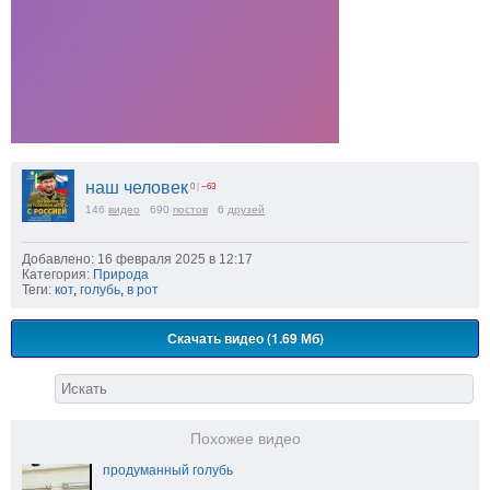
наш человек
0
|
−63
146
видео
690
постов
6
друзей
Добавлено: 16 февраля 2025 в 12:17
Категория:
Природа
Теги:
кот
,
голубь
,
в рот
Скачать видео (1.69 Мб)
Похожее видео
продуманный голубь