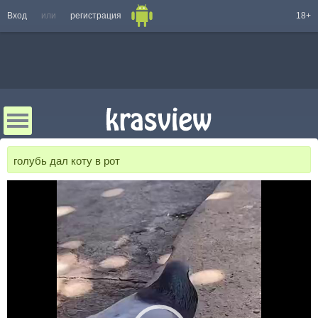
Вход
или
регистрация
18+
голубь дал коту в рот