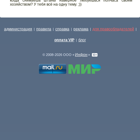
когда снимаешь штаны наверное любуешься полчаса своим
хозяйством? У тебя всё на одну тему. ;))
администрация
правила
справка
реклама
для правообладателей
|
|
|
|
|
оплата VIP
блог
|
Инфон
© 2008-2026 ООО «
»