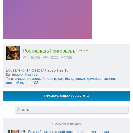
Ростиславъ Григорьевъ
22371
|
+16
2099
видео
1322
поста
4
друга
Добавлено: 14 февраля 2025 в 22:13
Категория:
Разное
Теги:
скорая помощь
,
боль в груди
,
боль
,
плохо
,
домофон
,
звонок
,
ложный вызов
,
103
Скачать видео (22.47 Мб)
Похожее видео
Ложный вызов скорой помощи: пропало зрение