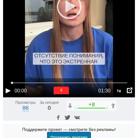
1x
00:00
01:30
6
Просмотры
За сегодня
+8
86
0
0
8
Поддержите проект — смотрите без рекламы!
Отключить рекламу