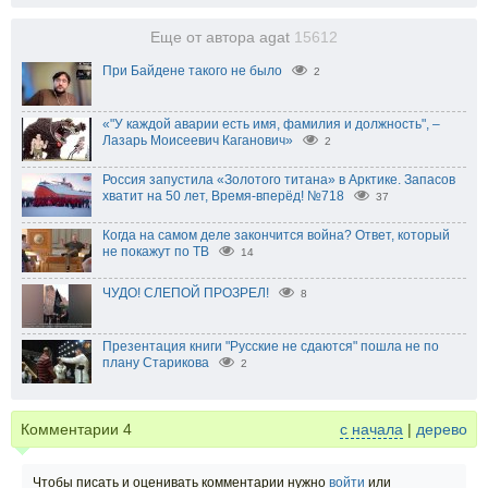
Еще от автора agat
15612
При Байдене такого не было
2
«"У каждой аварии есть имя, фамилия и должность", –
Лазарь Моисеевич Каганович»
2
Россия запустила «Золотого титана» в Арктике. Запасов
хватит на 50 лет, Время-вперёд! №718
37
Когда на самом деле закончится война? Ответ, который
не покажут по ТВ
14
ЧУДО! СЛЕПОЙ ПРОЗРЕЛ!
8
Презентация книги "Русские не сдаются" пошла не по
плану Старикова
2
Комментарии
4
с начала
|
дерево
Чтобы писать и оценивать комментарии нужно
войти
или