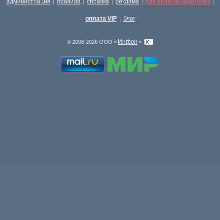
администрация
правила
справка
реклама
для правообладателей
|
|
|
|
|
оплата VIP
блог
|
Инфон
© 2008-2026 ООО «
»