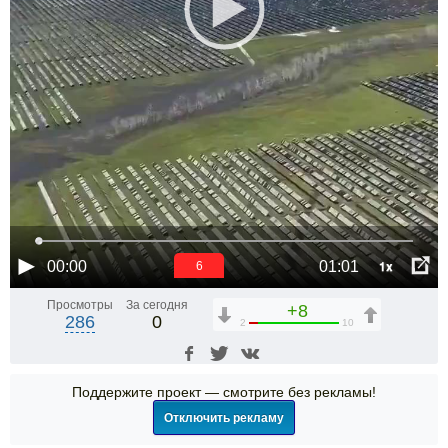
1x
00:00
01:01
6
Просмотры
За сегодня
+8
286
0
2
10
Поддержите проект — смотрите без рекламы!
Отключить рекламу