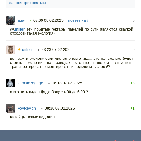
зарегистрироваться
agat
07:09 08.02.2025
в ответ на ↓
0
•
@
unlifer
,
эти побитые гектары панелей по сути являются свалкой
отходов) такая экология)
★
unlifer
23:23 07.02.2025
0
○
вот вам и экологически чистая энергетика... это же сколько будет
стоить экологии на заводах столько панелей выпустить,
транспортировать, смонтировать и подключить снова!?
kumatozegege
16:13 07.02.2025
+3
○
а кто нить видел Дядю Вову с 4.00 до 6.00 ?
Voytkevich
08:30 07.02.2025
+1
○
Китайцы новые подгонят...