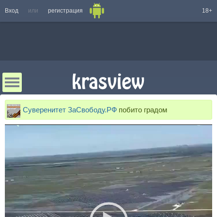
Вход
или
регистрация
18+
Суверенитет ЗаСвободу.РФ
побито градом