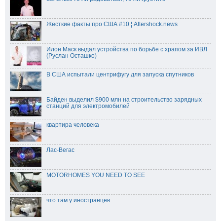
Жесткие факты про США #10 ¦ Aftershock.news
Илон Маск выдал устройства по борьбе с храпом за ИВЛ
(Руслан Осташко)
В США испытали центрифугу для запуска спутников
Байден выделил $900 млн на строительство зарядных
станций для электромобилей
квартира человека
Лас-Вегас
MOTORHOMES YOU NEED TO SEE
что там у иностранцев