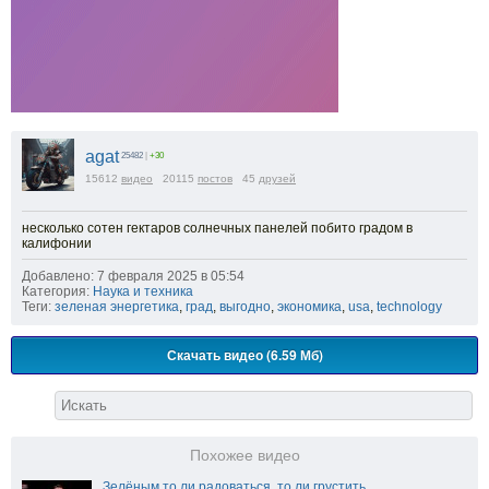
agat
25482
|
+30
15612
видео
20115
постов
45
друзей
несколько сотен гектаров солнечных панелей побито градом в
калифонии
Добавлено: 7 февраля 2025 в 05:54
Категория:
Наука и техника
Теги:
зеленая энергетика
,
град
,
выгодно
,
экономика
,
usa
,
technology
Скачать видео (6.59 Мб)
Похожее видео
Зелёным то ли радоваться, то ли грустить