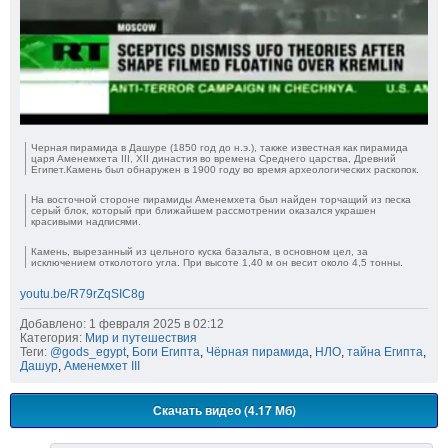
Черная пирамида в Дашуре (1850 год до н.э.), также известная как пирамида
царя Аменемхета III, XII династия во времена Среднего царства, Древний
Египет.Камень был обнаружен в 1900 году во время археологических раскопок.
На восточной стороне пирамиды Аменемхета был найден торчащий из песка
серый блок, который при ближайшем рассмотрении оказался украшен
красивыми надписями.
Камень, вырезанный из цельного куска базальта, в основном цел, за
исключением отколотого угла. При высоте 1,40 м он весит около 4,5 тонны.
youtu.be/R79rZqSIC8g
Добавлено: 1 февраля 2025 в 02:12
Категория:
Мир и путешествия
Теги:
@gods_egypt
,
Боги Египта
,
Чёрная пирамида
,
НЛО
,
тайна Египта
,
Дашур
,
Аменемхет III
Скачать видео (4.17 Мб)