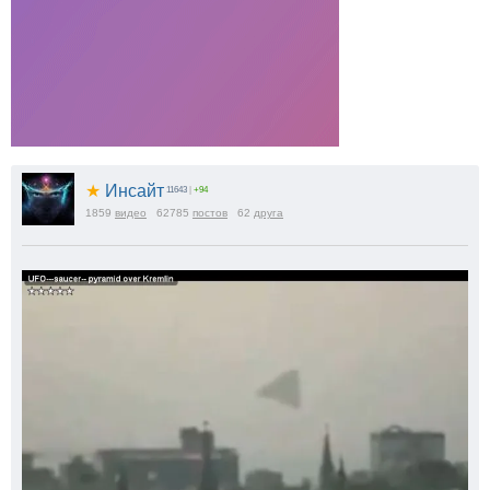
★
Инсайт
11643
|
+94
1859
видео
62785
постов
62
друга