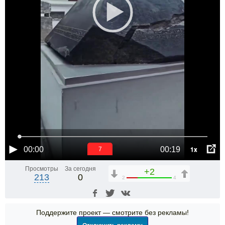
1x
00:00
00:19
6
Просмотры
За сегодня
+2
213
0
2
4
Поддержите проект — смотрите без рекламы!