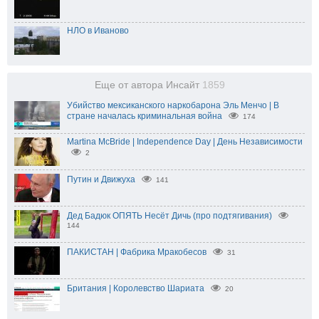
НЛО в Иваново
Еще от автора Инсайт
1859
Убийство мексиканского наркобарона Эль Менчо | В
стране началась криминальная война
174
Martina McBride | Independence Day | День Независимости
2
Путин и Движуха
141
Дед Бадюк ОПЯТЬ Несёт Дичь (про подтягивания)
144
ПАКИСТАН | Фабрика Мракобесов
31
Британия | Королевство Шариата
20