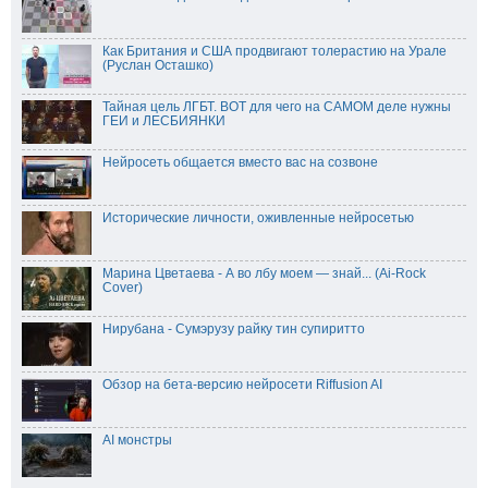
Как Британия и США продвигают толерастию на Урале
(Руслан Осташко)
Тайная цель ЛГБТ. ВОТ для чего на САМОМ деле нужны
ГЕИ и ЛЕСБИЯНКИ
Нейросеть общается вместо вас на созвоне
Исторические личности, оживленные нейросетью
Марина Цветаева - А во лбу моем — знай... (Ai-Rock
Cover⁠⁠)
Нирубана - Сумэрузу райку тин супиритто
Обзор на бета-версию нейросети Riffusion AI
AI монстры