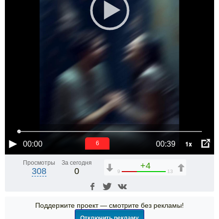
1x
00:00
00:39
5
Просмотры
За сегодня
+4
308
0
9
13
Поддержите проект — смотрите без рекламы!
Отключить рекламу