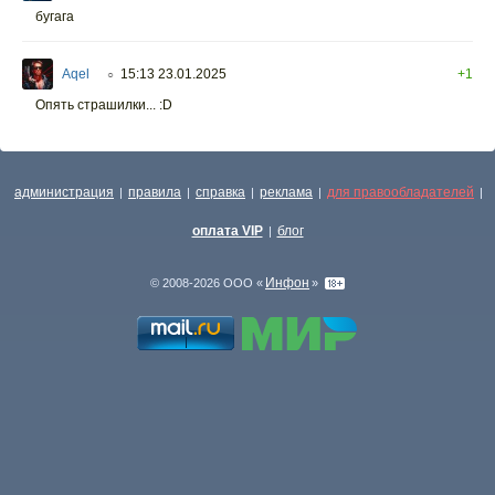
бугага
Aqel
15:13 23.01.2025
+1
○
Опять страшилки... :D
администрация
правила
справка
реклама
для правообладателей
|
|
|
|
|
оплата VIP
блог
|
Инфон
© 2008-2026 ООО «
»