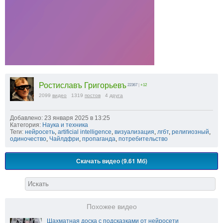
Ростиславъ Григорьевъ
22367
|
+12
2099
видео
1319
постов
4
друга
Добавлено: 23 января 2025 в 13:25
Категория:
Наука и техника
Теги:
нейросеть
,
artificial intelligence
,
визуализация
,
лгбт
,
религиозный
,
одиночество
,
Чайлдфри
,
пропаганда
,
потребительство
Скачать видео (9.61 Мб)
Похожее видео
Шахматная доска с подсказками от нейросети