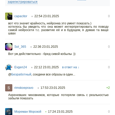
зарегистрироваться
capacitor
22:54 23.01.2025
0
○
вот что значит крайность, нейронка это умеет показать )
хотелось бы увидеть что она может интерпретировать по поводу
самой нейросети т.с. развитие её и в будущем, я думаю та ваще
швах
Sol_365
22:36 23.01.2025
0
○
Вот уж действительно - бред сивой кобылы :))
Evgen24
22:12 23.01.2025
в ответ на ↓
0
○
@
Безработный
,
соедини все образы в один...
rimskoepravo
17:53 23.01.2025
+2
○
Ахреневших чиновников, которые потеряли связь с реальностью
забыли показать
Мореман Морской
17:24 23.01.2025
0
•