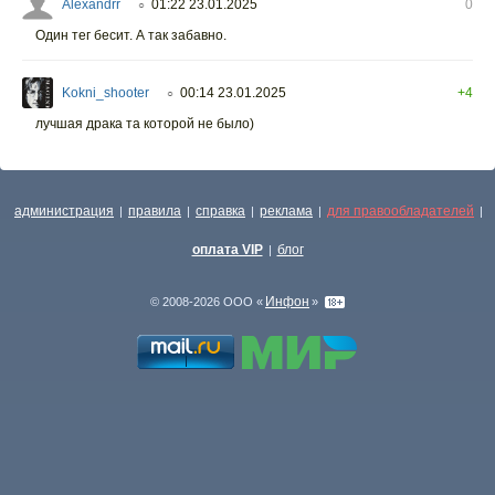
Alexandrr
01:22 23.01.2025
0
○
Один тег бесит. А так забавно.
Kokni_shooter
00:14 23.01.2025
+4
○
лучшая драка та которой не было)
администрация
правила
справка
реклама
для правообладателей
|
|
|
|
|
оплата VIP
блог
|
Инфон
© 2008-2026 ООО «
»