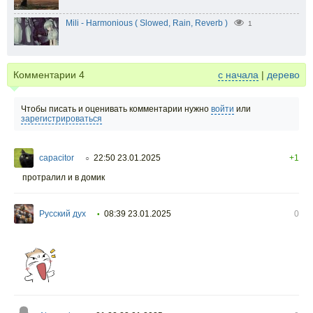
Mili - Harmonious ( Slowed, Rain, Reverb )
1
Комментарии
4
с начала
|
дерево
Чтобы писать и оценивать комментарии нужно
войти
или
зарегистрироваться
capacitor
22:50 23.01.2025
+1
○
протралил и в домик
Русский дух
08:39 23.01.2025
0
•