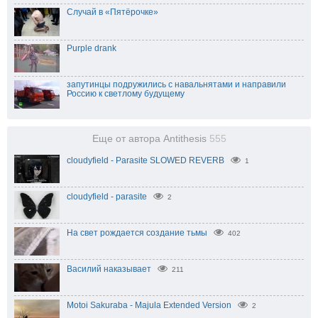
Случай в «Пятёрочке»
Purple drank
запутинцы подружились с навальнятами и направили
Россию к светлому будущему
Еще от автора Antithesis
555
cloudyfield - Parasite SLOWED REVERB
1
cloudyfield - parasite
2
На свет рождается создание тьмы
402
Василий наказывает
211
Motoi Sakuraba - Majula Extended Version
2