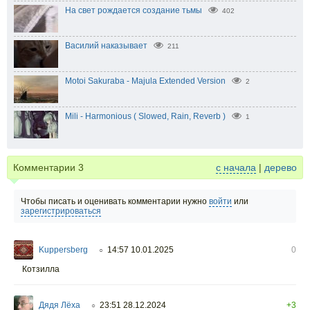
На свет рождается создание тьмы
402
Василий наказывает
211
Motoi Sakuraba - Majula Extended Version
2
Mili - Harmonious ( Slowed, Rain, Reverb )
1
Комментарии
3
с начала
|
дерево
Чтобы писать и оценивать комментарии нужно
войти
или
зарегистрироваться
Kuppersberg
14:57 10.01.2025
0
○
Котзилла
Дядя Лёха
23:51 28.12.2024
+3
○