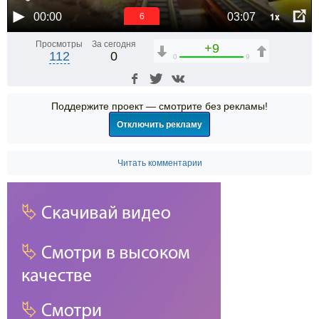
1x
00:00
03:07
6
Просмотры
За сегодня
+9
112
0
0
9
Поддержите проект — смотрите без рекламы!
Отключить рекламу
Читать комментарии