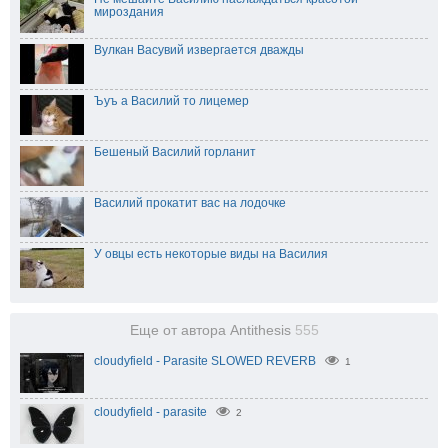
мироздания
Вулкан Васувий извергается дважды
Ъуъ а Василий то лицемер
Бешеный Василий горланит
Василий прокатит вас на лодочке
У овцы есть некоторые виды на Василия
Еще от автора Antithesis
555
cloudyfield - Parasite SLOWED REVERB
1
cloudyfield - parasite
2