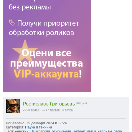
Ростиславъ Григорьевъ
22363
|
+12
2098
видео
1317
постов
4
друга
Добавлено: 19 декабря 2024 в 17:24
Категория:
Наука и техника
Теги:
женский
,
Психология
,
отношения
,
инфантилизм
,
капризы
,
папа
,