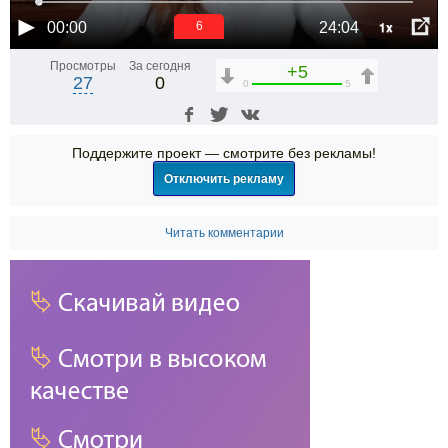
1x
00:00
24:04
5
Просмотры
За сегодня
+5
27
0
0
5
Поддержите проект — смотрите без рекламы!
Отключить рекламу
Читать комментарии