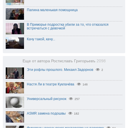
Папина маленькая помощница
В Приморье подростка убили за то, что отказался
встречаться с девочкой
Качу такой, качу...
Еще от автора Ростиславъ Григорьевъ
2098
Эти рофлы прошлого. Михаил Задорнов
2
Настя Ли в театре Куклачёва
146
Универсальный рисунок
257
ASMR замена подошвы
182
Фуроводы показывают мастерство на парковке