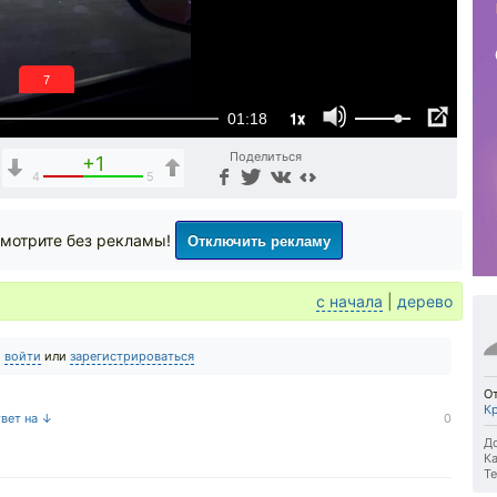
6
1x
01:18
Поделиться
+1
4
5
Отключить рекламу
мотрите без рекламы!
с начала
|
дерево
о
войти
или
зарегистрироваться
О
К
твет на ↓
0
До
Ка
Те