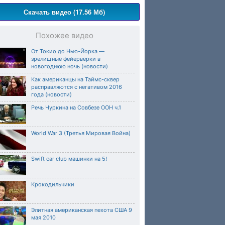
Скачать видео (17.56 Мб)
Похожее видео
От Токио до Нью-Йорка —
зрелищные фейерверки в
новогоднюю ночь (новости)
Как американцы на Таймс-сквер
расправляются с негативом 2016
года (новости)
Речь Чуркина на Совбезе ООН ч.1
World War 3 (Третья Мировая Война)
Swift car club машинки на 5!
Крокодильчики
Элитная американская пехота США 9
мая 2010