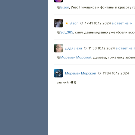
@
Bizon
,
Унёс Пимашков и фонтаны и красоту го
★
Bizon
17:41 10.12.2024
в ответ на ↓
○
@
Sol_365
,
сиял, давным-давно уже убрали вс
Дядя Лёха
11:56 10.12.2024
в ответ на 
○
@
Мореман Морской
,
Думаеш, тожа ёлку забыл
Мореман Морской
11:34 10.12.2024
○
летний НГ))