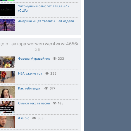
Затонувший самолет в ВОВ B-17
(США)
Америка ищет таланты. Fail недели
ще от автора werwerrwer4wrwr4656u
38
Фавела Муравейник
333
НБА уже не тот
255
Как тебя видят
677
Cмысл текста песни
185
it is big
503