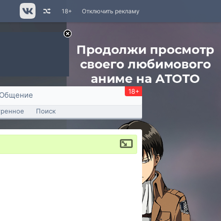
18+
Отключить рекламу
18+
Общение
тренное
Поиск