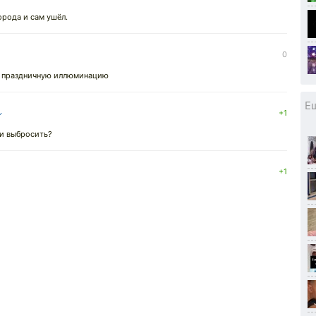
рода и сам ушёл.
0
ю праздничную иллюминацию
Е
↓
+1
и выбросить?
+1