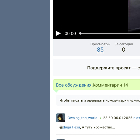
00:00
Просмотры
За сегодня
85
0
Поддержите проект — с
Все обсуждения.
Комментарии
14
Чтобы писать и оценивать комментарии нужн
Owning_the_world
23:59 06.01.2025
в о
•
@
Дядя Лёха
,
А тут? Убожество...