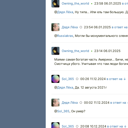
Owning_the_world
23:58 06.01.2025
в о
•
@
Дядя Лёха
,
Ну типа... Или ель там большую. 
Дядя Лёха
23:54 06.01.2025
в ответ н
○
@
Russiakras
,
Могли бы монументального оленя
Owning_the_world
23:14 06.01.2025
•
Маями самая богатая часть Америки... Бичи, н
Смотчица убого. Учитывая что там люди богач
Sol_365
00:26 11.12.2024
в ответ на ↓
○
@
Дядя Лёха
,
Да. 12 августа 2021 г
Дядя Лёха
00:02 11.12.2024
в ответ на
○
@
Sol_365
,
Он умер?
Sol_365
20:08 10.12.2024
в ответ на ↓
○