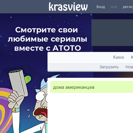
Вход
или
реги
Кино
Загрузить
Нов
дома американцев