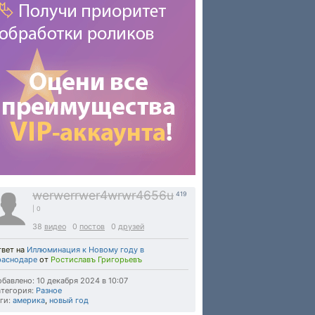
werwerrwer4wrwr4656u
419
| 0
38
видео
0
постов
0
друзей
твет на
Иллюминация к Новому году в
раснодаре
от
Ростиславъ Григорьевъ
бавлено: 10 декабря 2024 в 10:07
тегория:
Разное
ги:
америка
,
новый год