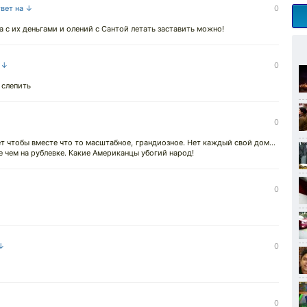
твет на ↓
0
Да с их деньгами и олений с Сантой летать заставить можно!
а ↓
0
 слепить
0
ет чтобы вместе что то масштабное, грандиозное. Нет каждый свой дом...
е чем на рублевке. Какие Американцы убогий народ!
0
 ↓
0
0