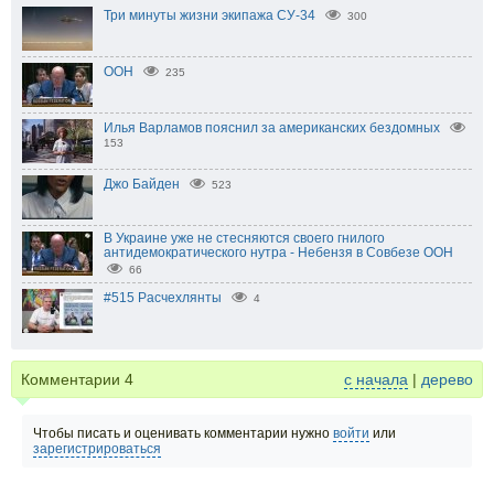
Три минуты жизни экипажа СУ-34
300
ООН
235
Илья Варламов пояснил за американских бездомных
153
Джо Байден
523
В Украине уже не стесняются своего гнилого
антидемократического нутра - Небензя в Совбезе ООН
66
#515 Расчехлянты
4
Комментарии
4
с начала
|
дерево
Чтобы писать и оценивать комментарии нужно
войти
или
зарегистрироваться