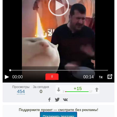
1x
00:00
00:14
7
Просмотры
За сегодня
+15
454
0
2
17
Поддержите проект — смотрите без рекламы!
Отключить рекламу