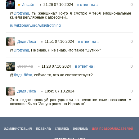
★
Инсайт
21:26 07.10.2024
в ответ на ↓
0
○
@
Drottning
,
ты женщина? То-то я смотрю у тебя эмоциональные
качели регулярные с агрессией..
ru.wiktionary.org/wiki/drottning
Дядя Лёха
11:51 07.10.2024
в ответ на ↓
0
○
@
Drottning
,
Не знаю. Я не знаю, что такое "шутихи"
Drottning
11:28 07.10.2024
в ответ на ↓
0
○
@
Дядя Лёха
,
сейчас то, что не соответствует?
Дядя Лёха
10:45 07.10.2024
0
○
Этот видос прошлуй раз удалили за несоответсвие названию. А
название было "Запуск ракет по Израилю"
администрация
правила
справка
реклама
для правообладателей
|
|
|
|
|