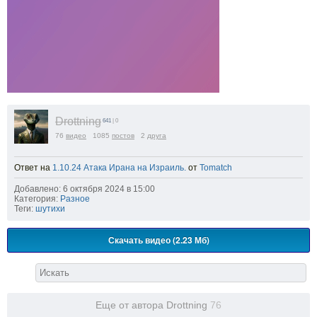
Drottning
641
| 0
76
видео
1085
постов
2
друга
Ответ на
1.10.24 Атака Ирана на Израиль.
от
Tomatch
Добавлено: 6 октября 2024 в 15:00
Категория:
Разное
Теги:
шутихи
Скачать видео (2.23 Мб)
Еще от автора Drottning
76