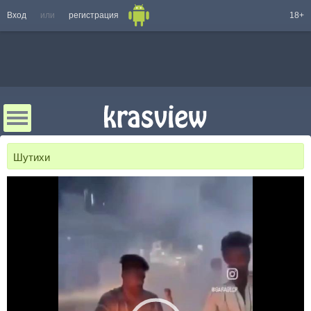
Вход
или
регистрация
18+
Шутихи