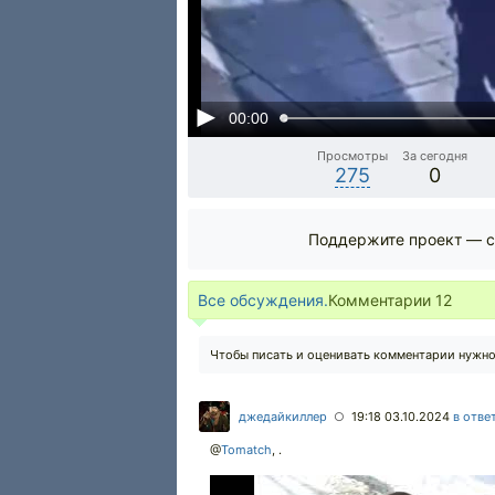
00:00
Просмотры
За сегодня
275
0
Поддержите проект — с
Все обсуждения.
Комментарии
12
Чтобы писать и оценивать комментарии нужн
джедайкиллер
19:18 03.10.2024
в отве
○
@
Tomatch
,
.