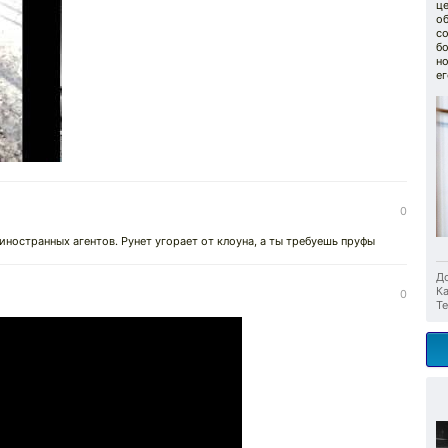
це
об
со
бо
н
ег
0
ностранных агентов. Рунет угорает от клоуна, а ты требуешь пруфы
До
Ка
0
Те