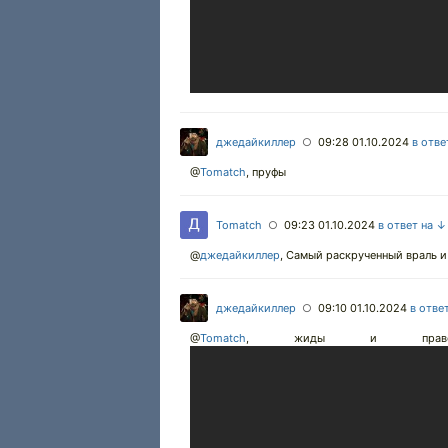
джедайкиллер
09:28 01.10.2024
в отве
○
@
Tomatch
,
пруфы
Tomatch
09:23 01.10.2024
в ответ на ↓
○
@
джедайкиллер
,
Самый раскрученный враль и к
джедайкиллер
09:10 01.10.2024
в отве
○
@
Tomatch
,
жиды и правосл