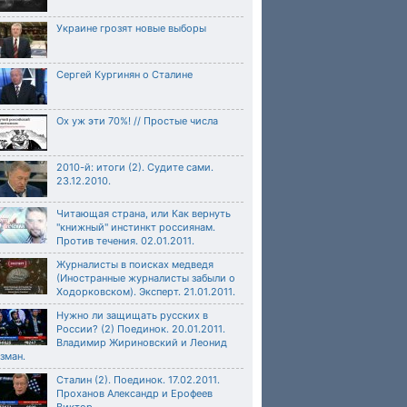
Украине грозят новые выборы
Сергей Кургинян о Сталине
Ох уж эти 70%! // Простые числа
2010-й: итоги (2). Судите сами.
23.12.2010.
Читающая страна, или Как вернуть
"книжный" инстинкт россиянам.
Против течения. 02.01.2011.
Журналисты в поисках медведя
(Иностранные журналисты забыли о
Ходорковском). Эксперт. 21.01.2011.
Нужно ли защищать русских в
России? (2) Поединок. 20.01.2011.
Владимир Жириновский и Леонид
зман.
Сталин (2). Поединок. 17.02.2011.
Проханов Александр и Ерофеев
Виктор.