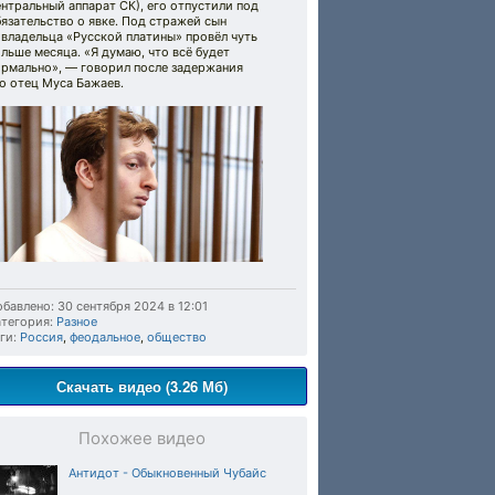
нтральный аппарат СК), его отпустили под
язательство о явке. Под стражей сын
владельца «Русской платины» провёл чуть
льше месяца. «Я думаю, что всё будет
ормально», — говорил после задержания
о отец Муса Бажаев.
бавлено: 30 сентября 2024 в 12:01
тегория:
Разное
ги:
Россия
,
феодальное
,
общество
Скачать видео (3.26 Мб)
Похожее видео
Антидот - Обыкновенный Чубайс