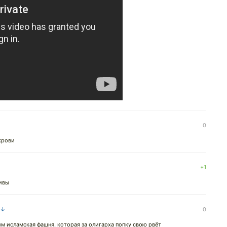
0
крови
+1
ивы
 ↓
0
м исламская фашня, которая за олигарха попку свою рвёт