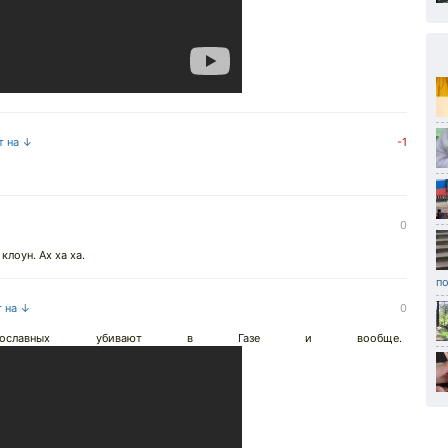
т на ↓
-1
0
лоун. Ах ха ха.
п
т на ↓
0
авных убивают в Газе и вообще.