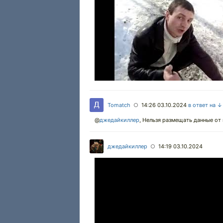
Tomatch
14:26 03.10.2024
в ответ на ↓
○
@
джедайкиллер
,
Нельзя размещать данные от и
джедайкиллер
14:19 03.10.2024
○