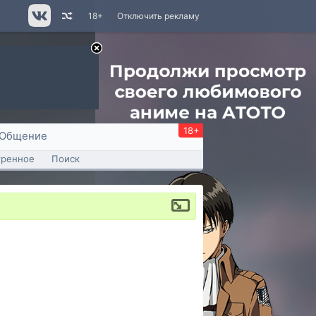
18+
Отключить рекламу
18+
Общение
тренное
Поиск