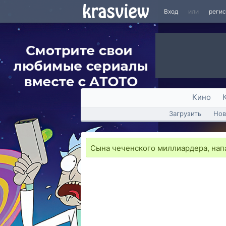
Вход
или
реги
Кино
Загрузить
Нов
Сына чеченского миллиардера, нап