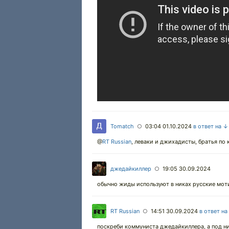
Tomatch
03:04 01.10.2024
в ответ на ↓
○
@
RT Russian
,
леваки и джихадисты, братья по 
джедайкиллер
19:05 30.09.2024
○
обычно жиды используют в никах русские мот
RT Russian
14:51 30.09.2024
в ответ на
○
поскреби коммуниста джедайкиллера, а под ни