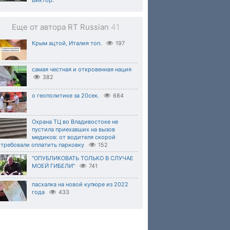
Еще от автора RT Russian
41
Крым ацтой, Италия топ.
197
самая честная и откровенная нация
382
о геополитике за 20сек.
684
Охрана ТЦ во Владивостоке не
пустила приехавших на вызов
медиков: от водителя скорой
отребовали оплатить парковку
152
"ОПУБЛИКОВАТЬ ТОЛЬКО В СЛУЧАЕ
МОЕЙ ГИБЕЛИ"
741
пасхалка на новой купюре из 2022
года
433