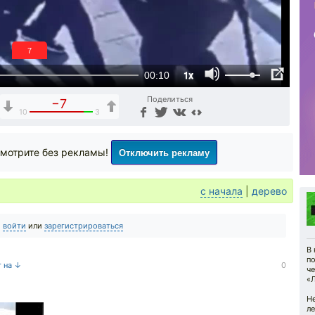
6
1x
00:10
Поделиться
−7
10
3
Отключить рекламу
мотрите без рекламы!
с начала
|
дерево
о
войти
или
зарегистрироваться
В
по
т на ↓
0
ч
«Л
Не
ле