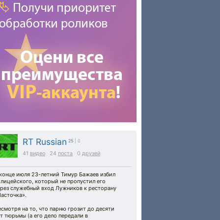
RT Russian
25
| 0
41
видео
24
поста
0
друзей
 конце июля 23-летний Тимур Бажаев избил
лицейского, который не пропустил его
ерез служебный вход Лужников к ресторану
асточка».
смотря на то, что парню грозит до десяти
т тюрьмы (а его дело передали в