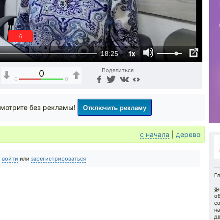
6
1x
18:25
Поделиться
0
0
0
Отключить рекламу
мотрите без рекламы!
с начала
|
дерево
о
войти
или
зарегистрироваться
Гл

об
с
н
дв