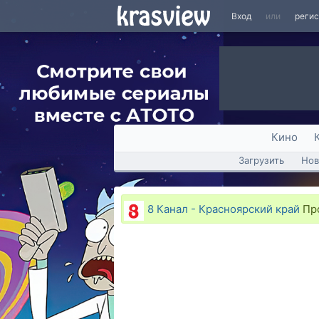
Вход
или
реги
Кино
Загрузить
Нов
8 Канал - Красноярский край
Про