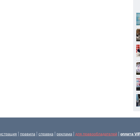
истрация
|
правила
|
справка
|
реклама
|
для правообладателей
|
оплата VI