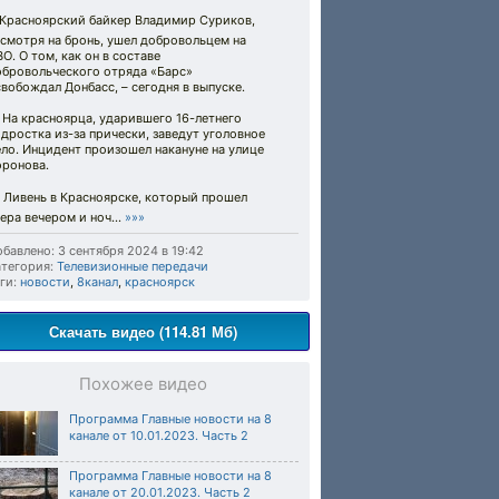
️ Красноярский байкер Владимир Суриков,
смотря на бронь, ушел добровольцем на
О. О том, как он в составе
обровольческого отряда «Барс»
вобождал Донбасс, – сегодня в выпуске.
 На красноярца, ударившего 16-летнего
дростка из-за прически, заведут уголовное
ло. Инцидент произошел накануне на улице
оронова.
 Ливень в Красноярске, который прошел
ера вечером и ноч...
»»»
бавлено: 3 сентября 2024 в 19:42
тегория:
Телевизионные передачи
ги:
новости
,
8канал
,
красноярск
Скачать видео (114.81 Мб)
Похожее видео
Программа Главные новости на 8
канале от 10.01.2023. Часть 2
Программа Главные новости на 8
канале от 20.01.2023. Часть 2