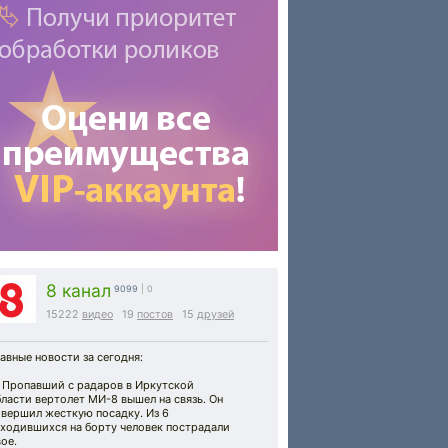
8 канал
9099
| 0
15222
видео
19
постов
15
друзей
авные новости за сегодня:
 Пропавший с радаров в Иркутской
ласти вертолет МИ-8 вышел на связь. Он
овершил жесткую посадку. Из 6
аходившихся на борту человек пострадали
ое.