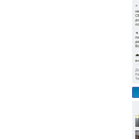
⭐
не
СВ
д
ос
👊
по
де
В
🌧
вч
До
Ка
Те