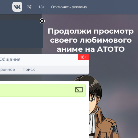
18+
Отключить рекламу
18+
Общение
тренное
Поиск