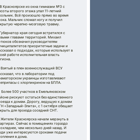
 В Красноярске из окна гимназии №3 с
соты второго этажа упал 11-летний
кольник. Всё произошло прямо во время
ока. Мальчик сломал ногу и получил
акрытую черепно-мозговую травму.
 Губернатор края сегодня встретился с
овыми главами территорий. Михаил
отюков обозначил руководителям
униципалитетов приоритетные задачи и
ссказал о подходах, которые использует в
оей работе исполнительная власть
гиона.
 Взятый в плен военнослужащий ВСУ
ссказал, что в лаборатории под
раматорском украинцы изготавливают
оеприпасы с хлорпикрином на БПЛА.
 Более 500 участков в Емельяновском
йоне рискуют остаться без единственного
роезда к домам. Дорогу, ведущую к домам
Н «Западный-Элита», с 1 октября обещает
крыть для проезда соседний СНТ.
 Жители Красноярска начали мерзнуть в
вартирах. Сейчас в помещениях гораздо
охладнее, чем несколько дней назад. И
юди уже интересуются сроками подачи
опления в дома.