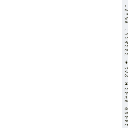
⚡️
вы
ш
ур
з
☝️
н
К
м
ра
св
ре

ра
К
б
🛣
ра
п
ДТ
за
🥶
к
пр
л
от