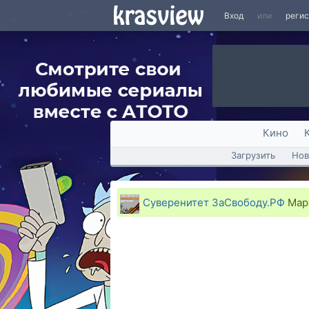
Вход
или
реги
Кино
Загрузить
Нов
Суверенитет ЗаСвободу.РФ
Мари