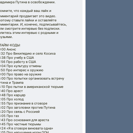
ладимира Путина в освобождении.
Помните, что каждый ваш лайк и
омментарий продвигает это видео.
этому ставьте лайки и оставляйте
мментарии. И, конечно, подписывайтесь,
ли смотрите интервью без подписки.
елитесь этим интервью с родными и
рузьями.
️ТАЙМ-КОДЫ:
:00 Анонс
1:32 Про Википедию и село Косиха
:38 Про учебу в США
7:56 Про работу в США
9:04 Про культуру отмены
0:50 Про интерес к оружию
0:00 Про право на оружие
:00 Про попытки организовать встречу
утина и Трампа
5:10 Про пытки в американской тюрьме
:40 Про арест
0:48 Про карцер
2:05 Про холод
:55 Про признание в сговоре
:02 Про заголовки против Путина
:20 Про связь с Россией
:05 Про газ
:43 Про основания для ареста
9:45 Про частные тюрьмы
:24 «Я в сговоре виновата одна»
2:05 Про нарушение норм ООН