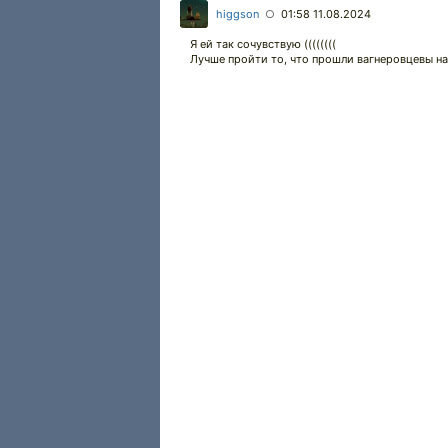
higgson
01:58 11.08.2024
○
Я ей так сочувствую ((((((((
Лучше пройти то, что прошли вагнеровцевы на 