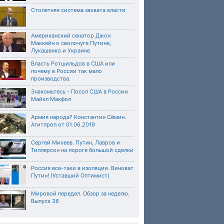
Столетняя система захвата власти
Американский сенатор Джон
Маккейн о сволочуге Путине,
Лукашенко и Украине
Власть Ротшильдов в США или
почему в России так мало
производства.
Знакомьтесь - Посол США в России
Майкл Макфол
Армия народа? Константин Сёмин.
Агитпроп от 01.06.2019
Сергей Михеев. Путин, Лавров и
Тиллерсон на пороге большой сделки
Россия все-таки в изоляции. Виноват
Путин! (Уставший Оптимист)
Мировой передел. Обзор за неделю.
Выпуск 36