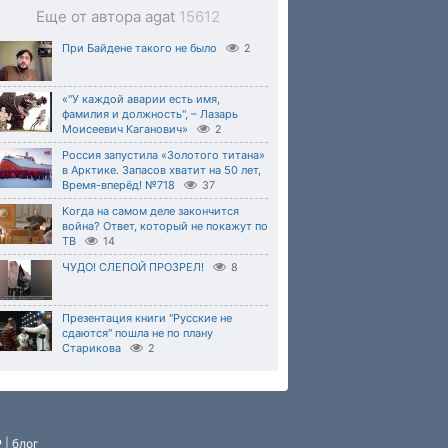
Еще от автора agat
15612
При Байдене такого не было
2
«"У каждой аварии есть имя,
фамилия и должность", – Лазарь
Моисеевич Каганович»
2
Россия запустила «Золотого титана»
в Арктике. Запасов хватит на 50 лет,
Время-вперёд! №718
37
Когда на самом деле закончится
война? Ответ, который не покажут по
ТВ
14
ЧУДО! СЛЕПОЙ ПРОЗРЕЛ!
8
Презентация книги "Русские не
сдаются" пошла не по плану
Старикова
2
P
|
блог