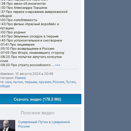
:38 Про закон об иноагентах
5:30 Про Александра Торшина
7:37 Про первое очарование американской
вободой
9:00 Про озлобленность
2:43 Про фильм «Красный воробей» и
епутацию
4:00 Про родных
8:43 Про безумных соседок в тюрьме
9:40 Про успокоительное и снотворное
:01:41 Про лицемерие
:05:10 Про возвращение в Россию
:07:05 Про Игоря, поменявшего сторону
:08:25 Про попытки запутать консулов
оссии
:09:20 Про утрату российского ...
»»»
бавлено: 10 августа 2024 в 20:49
тегория:
Разное
ги:
сша
,
пытки
,
тюрьма
,
оружие
,
Россия
,
Путин
,
вобода
Скачать видео (178.5 Мб)
Похожее видео
Суверенный Путин в суверенной
России