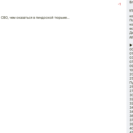
В
-1
❗️
к
СВО, чем оказаться в пиндоской тюрьме...
По
ко
ес
Д
д
▶
00
0
03
0
0
1
2
25
П
2
27
3
3
32
34
34
36
37
3
40
4