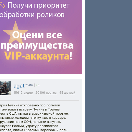
agat
25482
|
+5
15612
видео
20106
постов
45
друзей
ария Бутина откровенно про попытки
ганизовать встречу Путина и Трампа,
ест в США, пытки в американской тюрьме,
пытание холодом, утечку газа в карцере,
арушение норм ООН, попытки запутать
нсулов России, утрату российского
спорта, фильм «Красный воробей» и роль