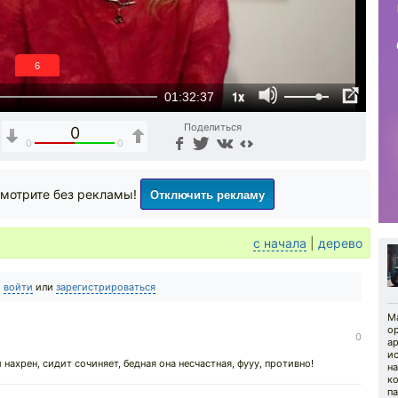
5
1x
01:32:37
Поделиться
0
0
0
Отключить рекламу
мотрите без рекламы!
с начала
|
дерево
о
войти
или
зарегистрироваться
М
ор
0
ар
ис
нахрен, сидит сочиняет, бедная она несчастная, фууу, противно!
н
ко
па