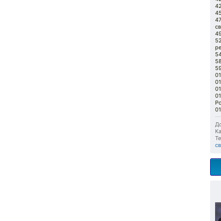
42
4
4
с
4
5
р
5
5
5
01
01
01
01
Р
01
До
Ка
Те
с