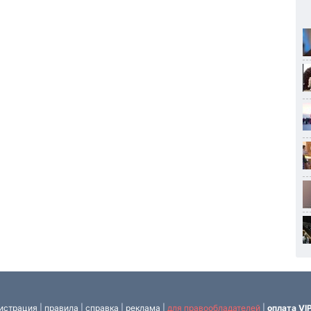
истрация
|
правила
|
справка
|
реклама
|
для правообладателей
|
оплата VI