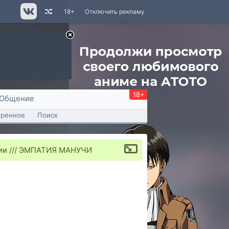
18+
Отключить рекламу
18+
Общение
тренное
Поиск
сии /// ЭМПАТИЯ МАНУЧИ