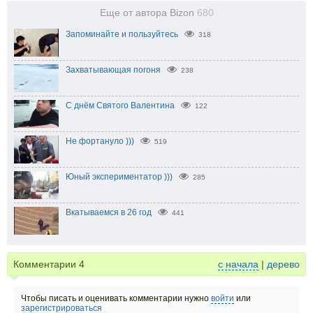
Еще от автора Bizon
680
Запоминайте и пользуйтесь
318
Захватывающая погоня
238
С днём Святого Валентина
122
Не фортануло )))
519
Юный экспериментатор )))
285
Вкатываемся в 26 год
441
Комментарии
4
с начала
|
дерево
Чтобы писать и оценивать комментарии нужно
войти
или
зарегистрироваться