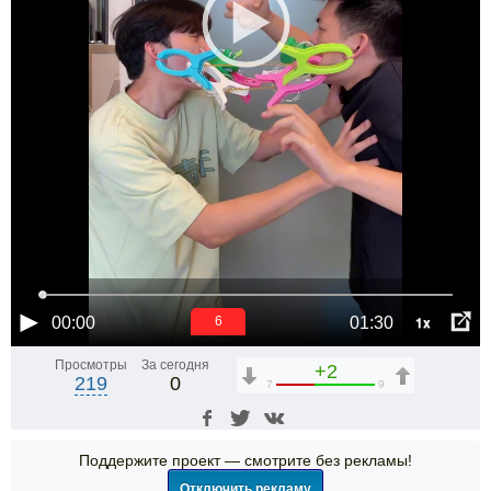
1x
00:00
01:30
6
Просмотры
За сегодня
+2
219
0
7
9
Поддержите проект — смотрите без рекламы!
Отключить рекламу