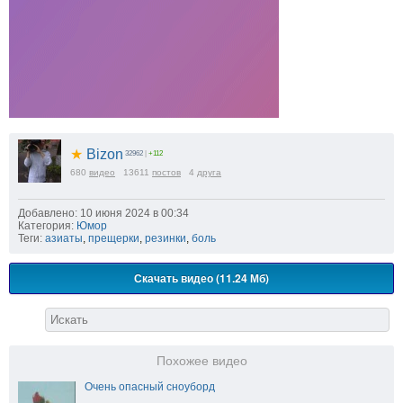
★
Bizon
32962
|
+112
680
видео
13611
постов
4
друга
Добавлено: 10 июня 2024 в 00:34
Категория:
Юмор
Теги:
азиаты
,
прещерки
,
резинки
,
боль
Скачать видео (11.24 Мб)
Похожее видео
Очень опасный сноуборд