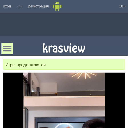
Вход
или
регистрация
18+
Игры продолжаются