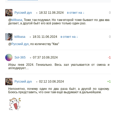
Русский дух
18:32 11.06.2024
в ответ на ↓
0
○
@
killbasa
,
Тоже так подумал. Но там второй тоже бывает по два ква
делает, а другой бьёт его всё равно только один раз.
killbasa
18:31 11.06.2024
в ответ на ↓
0
○
@
Русский дух
,
по количеству "Ква"
Sol-365
07:37 10.06.2024
-1
○
Игры геев 2024. Гениально. Весь зал укатывается от смеха и
аплодирует....
Русский дух
02:12 10.06.2024
+1
○
Непонятно, почему один по два раза бьёт, а другой по одному.
Боюсь представить, что они там ещё выдумают в дальнейшем.