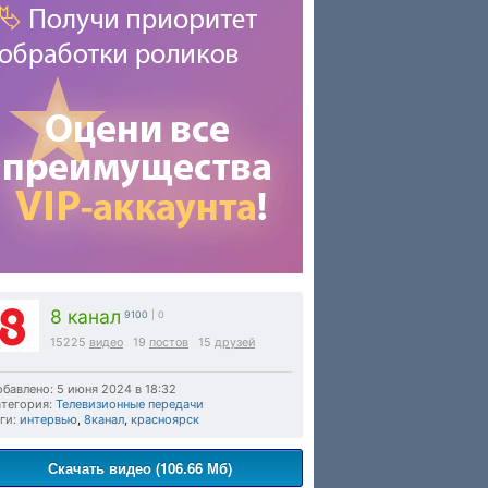
8 канал
9100
| 0
15225
видео
19
постов
15
друзей
бавлено: 5 июня 2024 в 18:32
тегория:
Телевизионные передачи
ги:
интервью
,
8канал
,
красноярск
Скачать видео (106.66 Мб)