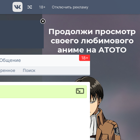
18+
Отключить рекламу
18+
Общение
тренное
Поиск