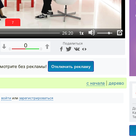
6
1x
26:20
Поделиться
0
0
0
Отключить рекламу
мотрите без рекламы!
с начала
|
дерево
о
войти
или
зарегистрироваться
До
Ка
Те