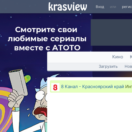
Вход
или
реги
Кино
Загрузить
Нов
8 Канал - Красноярский край
Инт