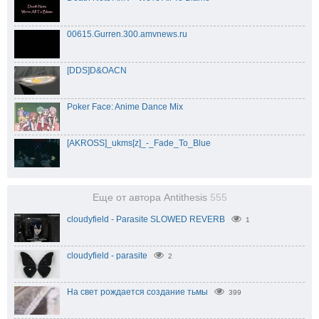
00615.Gurren.300.amvnews.ru
[DDS]D&OACN
Poker Face: Anime Dance Mix
[AKROSS]_ukms[z]_-_Fade_To_Blue
Еще от автора Antithesis
555
cloudyfield - Parasite SLOWED REVERB
1
cloudyfield - parasite
2
На свет рождается создание тьмы
399