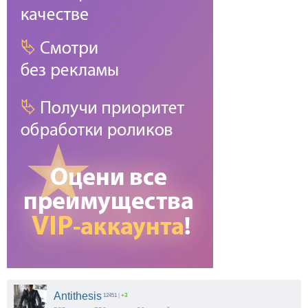
Antithesis
12451
|
+3