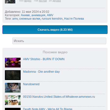
555
видео
758
постов
20
друзей
Добавлено: 11 мая 2024 в 20:02
Категория:
Аниме, анимация, AMV
Теги:
amv
,
снежные волки
,
rurouni kenshin
,
Настя Полева
Скачать видео (8.33 Мб)
Похожее видео
AMV Shishio - BURN IT DOWN
Madonna - Die another day
Narutowned
00150.Narutos.United.States.of.Whatever.amvnews.ru
Death Note AMV - We're All To Blame