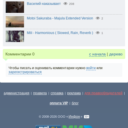
Василий наказывает
208
Motoi Sakuraba - Majula Extended Version
2
Mili - Harmonious ( Slowed, Rain, Reverb )
1
Комментарии
0
с начала
|
дерево
Чтобы писать и оценивать комментарии нужно
войти
или
зарегистрироваться
администрация
правила
справка
реклама
для правообладателей
|
|
|
|
|
оплата VIP
блог
|
Инфон
© 2008-2026 ООО «
»