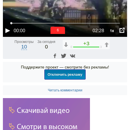
1x
00:00
02:28
6
Просмотры
За сегодня
+3
10
0
0
3
Поддержите проект — смотрите без рекламы!
Отключить рекламу
Читать комментарии