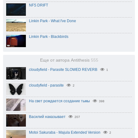
NFS DRIFT
Linkin Park - What I've Done
Linkin Park - Blackbirds
Еще от автора Antithesis
555
cloudyfield - Parasite SLOWED REVERB
1
cloudyfield - parasite
2
На свет рождается создание тьмы
398
Василий наказывает
207
Motoi Sakuraba - Majula Extended Version
2