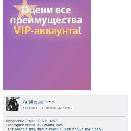
Antithesis
12449
|
+3
555
видео
758
постов
20
друзей
Добавлено: 7 мая 2024 в 16:57
Категория:
Аниме, анимация, AMV
Теги:
Amv
,
Shishio
,
rurouni kenshin
,
Burn it down
,
linkin park