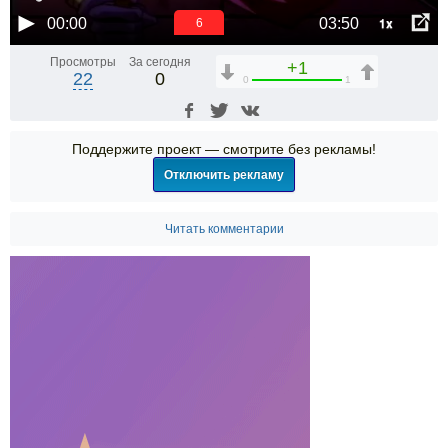
1x
00:00
03:50
6
Просмотры
За сегодня
+1
22
0
0
1
Поддержите проект — смотрите без рекламы!
Отключить рекламу
Читать комментарии