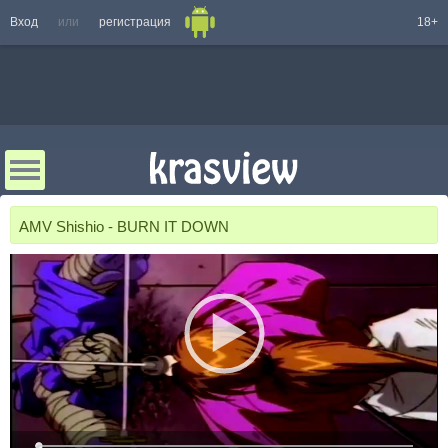
Вход
или
регистрация
18+
AMV Shishio - BURN IT DOWN