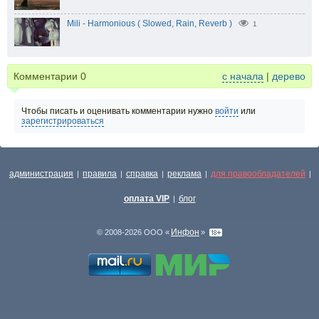
Mili - Harmonious ( Slowed, Rain, Reverb )
1
Комментарии
0
с начала
|
дерево
Чтобы писать и оценивать комментарии нужно
войти
или
зарегистрироваться
администрация
правила
справка
реклама
для правообладателей
|
|
|
|
|
оплата VIP
блог
|
Инфон
© 2008-2026 ООО «
»