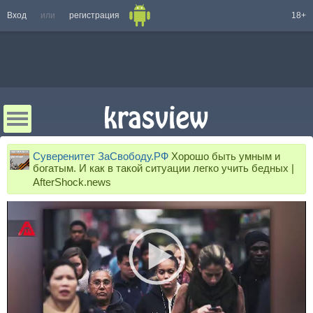
Вход
или
регистрация
18+
Суверенитет ЗаСвободу.РФ
Хорошо быть умным и
богатым. И как в такой ситуации легко учить бедных |
AfterShock.news