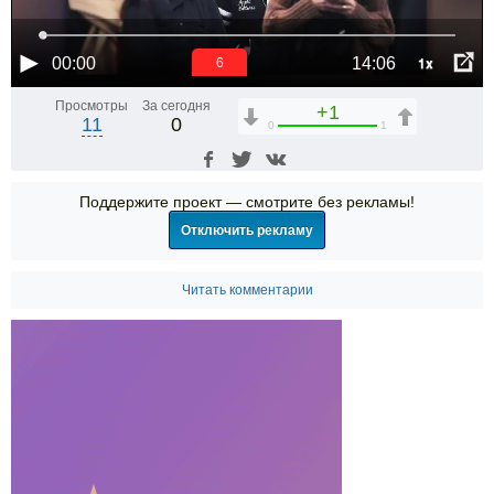
1x
00:00
14:06
6
Просмотры
За сегодня
+1
11
0
0
1
Поддержите проект — смотрите без рекламы!
Отключить рекламу
Читать комментарии