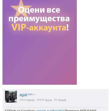
agat
25482
| 0
15612
видео
20104
поста
45
друзей