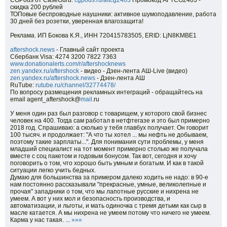
CGPods от CaseGuru:
cgpods.ru/aftcg2403
Промокод AFTCG2403 -
скидка 200 рублей
ТОПовые беспроводные наушники: активное шумоподавление, работа
30 дней без розетки, уверенная влагозащита!
Реклама. ИП Бокова К.Я., ИНН 720415783505, ERID: LjN8KMBE1
aftershock.news
- Главный сайт проекта
Сбербанк Visa: 4274 3200 7822 7363
www.donationalerts.com/r/aftershocknews
zen.yandex.ru/aftershock
- видео - Дзен-лента АШ-Live (видео)
zen.yandex.ru/aftershock.news
- Дзен-лента АШ
RuTube:
rutube.ru/channel/32774478/
По вопросу размещения рекламных интеграций - обращайтесь на
email agent_aftershock@
mail
.ru
У меня один раз был разговор с товарищем, у которого свой бизнес
человек на 400. Тогда сам работал в нетфтегазе и это был примерно
2018 год. Спрашиваю: а сколько у тебя главбух получает. Он говорит
100 тысяч. и продолжает: "А что ты хотел ... мы нефть не добываем,
поэтому такие зарплаты...". Для понимания сути проблемы, у меня
младший специалист на тот момент примерно столько же получала
вместе с соц пакетом и годовым бонусом. Так вот, сегодня и хочу
поговорить о том, что хорошо быть умным и богатым. И как в такой
ситуации легко учить бедных.
Думаю для большинства за примером далеко ходить не надо: в 90-е
нам постоянно рассказывали "прекрасные, умные, великолепные и
прочая" западники о том, что мы лапотные русские и нихрена не
умеем. А вот у них мол и безопасность производства, и
автоматизации, и льготы, и мать одиночка с тремя детьми как сыр в
масле катается. А мы нихрена не умеем потому что ничего не умеем.
Карма у нас такая. ...
»»»