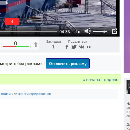
6
1x
04:33
Закладки
Поделиться
0
1
1
1
Отключить рекламу
мотрите без рекламы!
с начала
|
дерево
о
войти
или
зарегистрироваться
Н
с
и 
ан
До
Ка