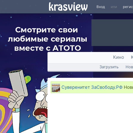
Вход
или
реги
Кино
Загрузить
Нов
Суверенитет ЗаСвободу.РФ
Новы