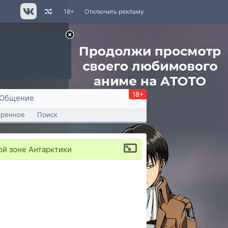
18+
Отключить рекламу
18+
Общение
тренное
Поиск
ой зоне Антарктики