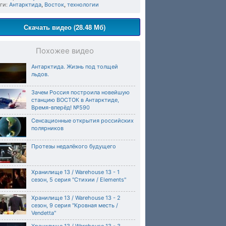
ги:
Антарктида
,
Восток
,
технологии
Скачать видео (28.48 Мб)
Похожее видео
Антарктида. Жизнь под толщей
льдов.
Зачем Россия построила новейшую
станцию ВОСТОК в Антарктиде,
Время-вперёд! №590
Сенсационные открытия российских
полярников
Протезы недалёкого будущего
Хранилище 13 / Warehouse 13 - 1
сезон, 5 серия "Стихии / Elements"
Хранилище 13 / Warehouse 13 - 2
сезон, 9 серия "Кровная месть /
Vendetta"