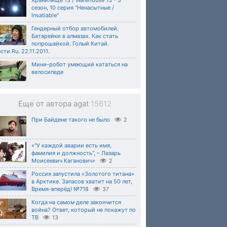
Хранилище 13 / Warehouse 13 - 3
сезон, 10 серия "Ненасытные /
Insatiable"
Гендерный отбор автомобилей.
Батарейки в алмазах. Как стать
попрошайкой. Голый Китай.
сти.Ru. 22.11.2011.
Мини-робот умеющий кататься на
велосипеде
Еще от автора agat
15612
При Байдене такого не было
2
«"У каждой аварии есть имя,
фамилия и должность", – Лазарь
Моисеевич Каганович»
2
Россия запустила «Золотого титана»
в Арктике. Запасов хватит на 50 лет,
Время-вперёд! №718
37
Когда на самом деле закончится
война? Ответ, который не покажут по
ТВ
13