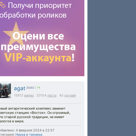
agat
25482
|
+1
15612
видео
20104
поста
45
друзей
овый антарктический комплекс заменит
оветскую станцию «Восток». Он огромный,
по старой русской традиции, не имеет
алогов в мире.
бавлено: 4 февраля 2024 в 22:57
тегория:
Наука и техника