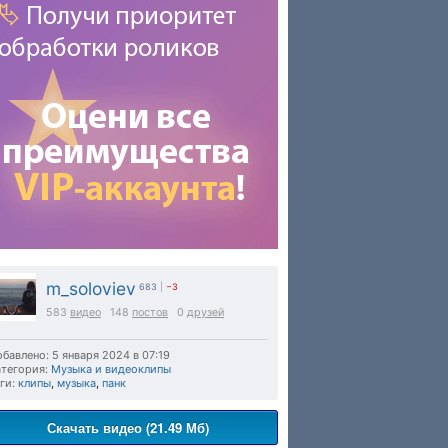
m_soloviev
683
|
−3
583
видео
148
постов
0
друзей
бавлено: 5 января 2024 в 07:19
тегория:
Музыка и видеоклипы
ги:
клипы
,
музыка
,
панк
Скачать видео (21.49 Мб)