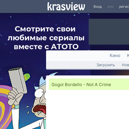
Вход
или
реги
Кино
Загрузить
Нов
Gogol Bordello - Not A Crime