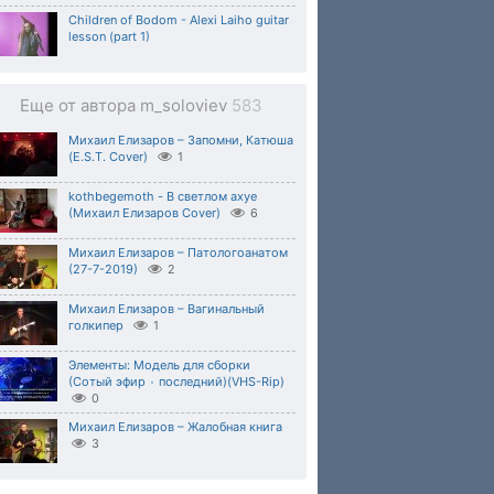
Children of Bodom - Alexi Laiho guitar
lesson (part 1)
Еще от автора m_soloviev
583
Михаил Елизаров – Запомни, Катюша
(E.S.T. Cover)
1
kothbegemoth - В светлом ахуе
(Михаил Елизаров Cover)
6
Михаил Елизаров – Патологоанатом
(27-7-2019)
2
Михаил Елизаров – Вагинальный
голкипер
1
Элементы: Модель для сборки
(Сотый эфир ٠ последний)(VHS-Rip)
0
Михаил Елизаров – Жалобная книга
3