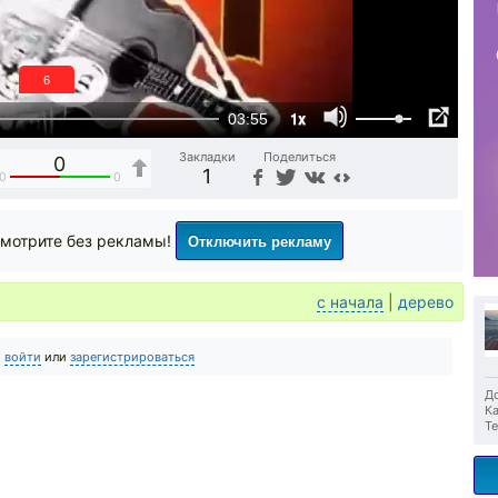
6
1x
03:55
Закладки
Поделиться
0
1
0
0
Отключить рекламу
мотрите без рекламы!
с начала
|
дерево
о
войти
или
зарегистрироваться
До
Ка
Те