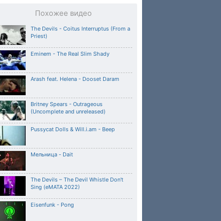
Похожее видео
The Devils - Coitus Interruptus (From a
Priest)
Eminem - The Real Slim Shady
Arash feat. Helena - Dooset Daram
Britney Spears - Outrageous
(Uncomplete and unreleased)
Pussycat Dolls & Will.i.am - Beep
Мельница - Dait
The Devils – The Devil Whistle Don't
Sing (eMATA 2022)
Eisenfunk - Pong