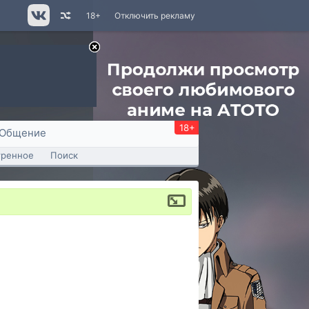
18+
Отключить рекламу
18+
Общение
тренное
Поиск