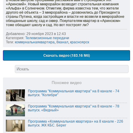
В новом выпуске программы расскажем вам о строящимся ЖК
«Аринский». Новый микрорайон возводит строительная компания
«Альфа» в Солнечном. Отметим, фирма известна тем, что жители
другого её объекта – 3 микрорайона – дозвонились до Президента
страны Путина, когда застройщик и власти не возвели в микрорайоне
обещанные школу, сад и сквер. Покупателям квартир в «Аринском»
тоже обещают школу и сад. Но вот построят ли?
Добавлено: 29 ноября 2023 в 12:43
Категория:
Телевизионные передачи
Теги:
коммунальнаяквартира
,
8канал
,
красноярск
Скачать видео (183.16 Мб)
Похожее видео
Программа "Коммунальная квартира" на 8 канале - 74
выпуск. "Колибри"
Программа "Коммунальная квартира" на 8 канале - 78
выпуск. «Видный»
Программа «Коммунальная квартира» на 8 канале - 226
выпуск. ЖК КБС. Берег