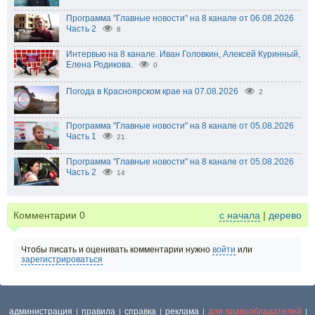
Программа "Главные новости" на 8 канале от 06.08.2026
Часть 2
8
Интервью на 8 канале. Иван Головкин, Алексей Куринный,
Елена Родикова.
0
Погода в Красноярском крае на 07.08.2026
2
Программа "Главные новости" на 8 канале от 05.08.2026
Часть 1
21
Программа "Главные новости" на 8 канале от 05.08.2026
Часть 2
14
Комментарии
0
с начала
|
дерево
Чтобы писать и оценивать комментарии нужно
войти
или
зарегистрироваться
администрация
правила
справка
реклама
для правообладателей
|
|
|
|
|