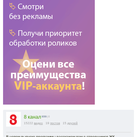
8 канал
9099
| 0
15222
видео
19
постов
15
друзей