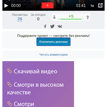
1x
00:00
01:41
5
Просмотры
За сегодня
+5
26
0
0
5
Поддержите проект — смотрите без рекламы!
Отключить рекламу
Читать комментарии