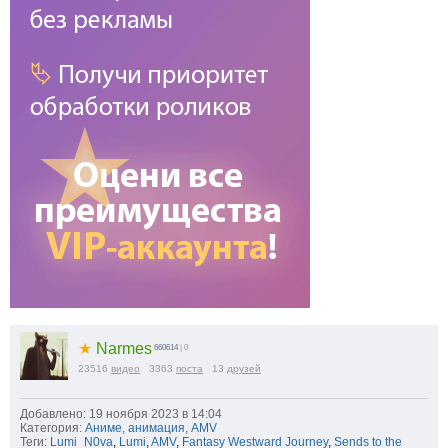
★
Narmes
660614
| 0
23516
видео
3363
поста
13
друзей
Добавлено: 19 ноября 2023 в 14:04
Категория:
Аниме, анимация, AMV
Теги:
Lumi_N0va
,
Lumi
,
AMV
,
Fantasy Westward Journey
,
Sends to the