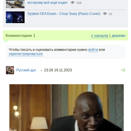
которому всё ещё ездят
146
System Of A Down - Chop Suey (Piano Cover)
10
Комментарии
1
с начала
|
дерево
Чтобы писать и оценивать комментарии нужно
войти
или
зарегистрироваться
Русский дух
23:26 19.11.2023
+2
○