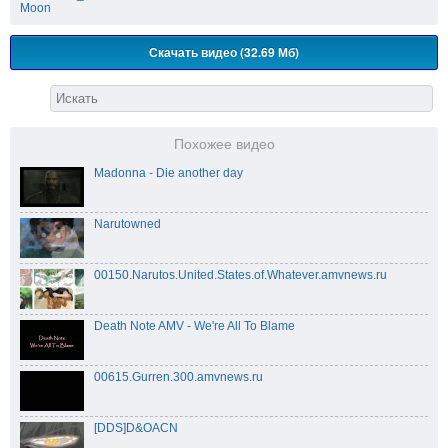
Moon
Скачать видео (32.69 Мб)
Похожее видео
Madonna - Die another day
Narutowned
00150.Narutos.United.States.of.Whatever.amvnews.ru
Death Note AMV - We're All To Blame
00615.Gurren.300.amvnews.ru
[DDS]D&OACN