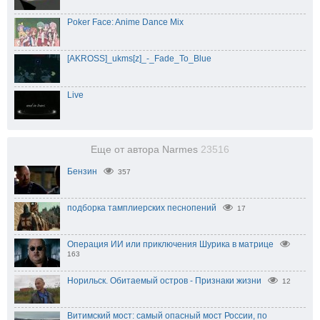
Poker Face: Anime Dance Mix
[AKROSS]_ukms[z]_-_Fade_To_Blue
Live
Еще от автора Narmes
23516
Бензин
357
подборка тамплиерских песнопений
17
Операция ИИ или приключения Шурика в матрице
163
Норильск. Обитаемый остров - Признаки жизни
12
Витимский мост: самый опасный мост России, по