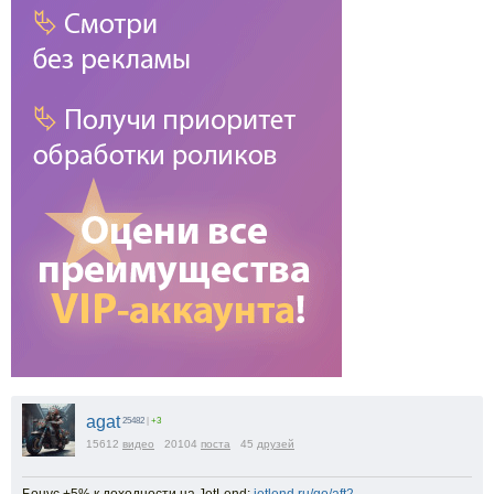
agat
25482
|
+3
15612
видео
20104
поста
45
друзей