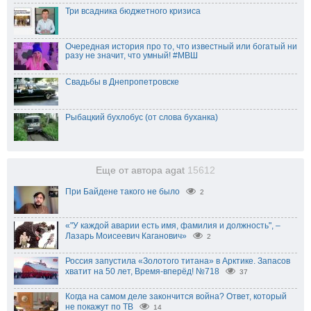
Три всадника бюджетного кризиса
Очередная история про то, что известный или богатый ни
разу не значит, что умный! #МВШ
Свадьбы в Днепропетровске
Рыбацкий бухлобус (от слова буханка)
Еще от автора agat
15612
При Байдене такого не было
2
«"У каждой аварии есть имя, фамилия и должность", –
Лазарь Моисеевич Каганович»
2
Россия запустила «Золотого титана» в Арктике. Запасов
хватит на 50 лет, Время-вперёд! №718
37
Когда на самом деле закончится война? Ответ, который
не покажут по ТВ
14