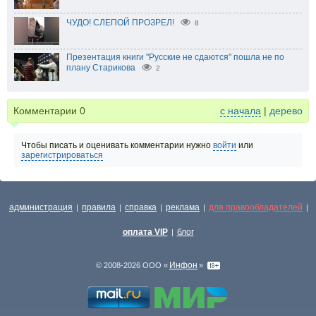
ЧУДО! СЛЕПОЙ ПРОЗРЕЛ!
8
Презентация книги "Русские не сдаются" пошла не по
плану Старикова
2
Комментарии
0
с начала
|
дерево
Чтобы писать и оценивать комментарии нужно
войти
или
зарегистрироваться
администрация
правила
справка
реклама
для правообладателей
|
|
|
|
|
оплата VIP
блог
|
Инфон
© 2008-2026 ООО «
»