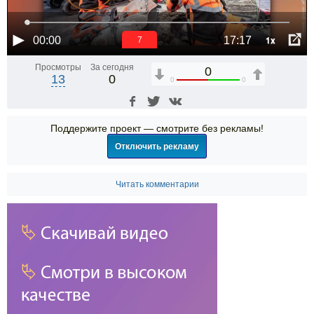
1x
00:00
17:17
6
Просмотры
За сегодня
0
13
0
0
0
Поддержите проект — смотрите без рекламы!
Отключить рекламу
Читать комментарии