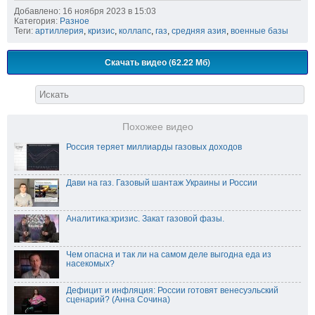
Добавлено: 16 ноября 2023 в 15:03
Категория:
Разное
Теги:
артиллерия
,
кризис
,
коллапс
,
газ
,
средняя азия
,
военные базы
Скачать видео (62.22 Мб)
Похожее видео
Россия теряет миллиарды газовых доходов
Дави на газ. Газовый шантаж Украины и России
Аналитика:кризис. Закат газовой фазы.
Чем опасна и так ли на самом деле выгодна еда из
насекомых?
Дефицит и инфляция: России готовят венесуэльский
сценарий? (Анна Сочина)